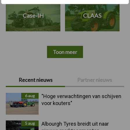
Case-IH
CLAAS
Toon meer
Primaire
Recent nieuws
Partner nieuws
Sidebar
6 aug
"Hoge verwachtingen van schijven
voor kouters"
5 aug
Albourgh Tyres breidt uit naar