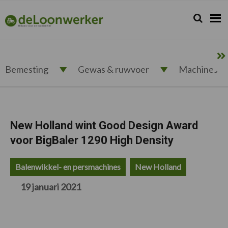
Spring
Door
Spring
Spring
naar
naar
naar
naar
Zoeken...
Zoek
deloonwerker.nl
de
de
de
de
hoofdnavigatie
hoofd
eerste
voettekst
inhoud
sidebar
Bemesting
Gewas & ruwvoer
Machines
New Holland wint Good Design Award
voor BigBaler 1290 High Density
Balenwikkel- en persmachines
New Holland
19 januari 2021