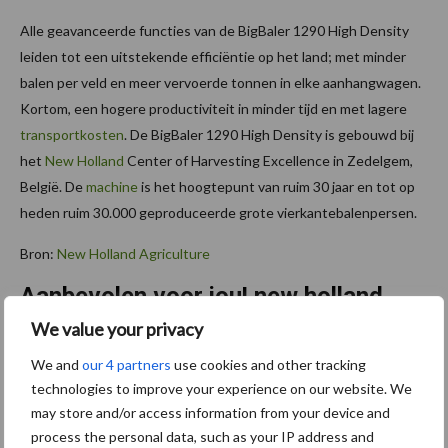
Alle geavanceerde functies van de BigBaler 1290 High Density
leiden tot een uitstekende efficiëntie op het land; met minder
balen per veld en meer vervoerde tonnen in elke aanhangwagen.
Kortom, een hogere productiviteit in minder tijd en met lagere
transportkosten
. De BigBaler 1290 High Density is gebouwd bij
het
New Holland
Center of Harvesting Excellence in Zedelgem,
België. De
machine
is het hoogtepunt van ruim 30 jaar en tot op
heden ruim 30.000 geproduceerde grote vierkantebalenpersen.
Bron:
New Holland Agriculture
Aanbevolen voor jou! new holland
We value your privacy
Meer pk’s met de New
We and
our 4 partners
use cookies and other tracking
Holland T7.210
technologies to improve your experience on our website. We
may store and/or access information from your device and
process the personal data, such as your IP address and