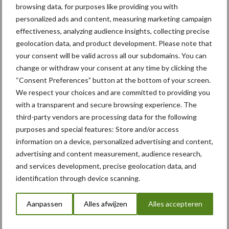
browsing data, for purposes like providing you with
personalized ads and content, measuring marketing campaign
New Holland T7 Standard
Wheelbase bekroond met
effectiveness, analyzing audience insights, collecting precise
Red Dot Design Award
geolocation data, and product development. Please note that
your consent will be valid across all our subdomains. You can
change or withdraw your consent at any time by clicking the
“Consent Preferences” button at the bottom of your screen.
Stralende New Holland
We respect your choices and are committed to providing you
T7.230 in actie
with a transparent and secure browsing experience. The
third-party vendors are processing data for the following
purposes and special features: Store and/or access
information on a device, personalized advertising and content,
advertising and content measurement, audience research,
Themapagina's
and services development, precise geolocation data, and
identification through device scanning.
Bemesting
Gewas & ruwvoer
Loonwerk activ
Aanpassen
Alles afwijzen
Alles accepteren