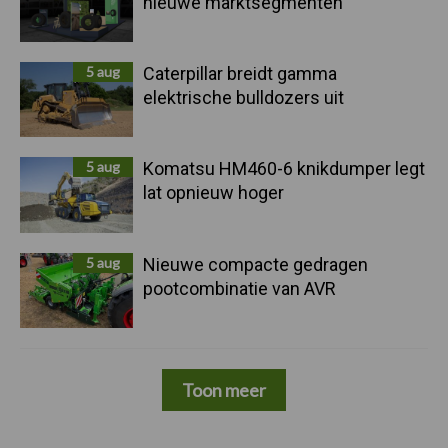
nieuwe marktsegmenten
5 aug
Caterpillar breidt gamma
elektrische bulldozers uit
5 aug
Komatsu HM460-6 knikdumper legt
lat opnieuw hoger
5 aug
Nieuwe compacte gedragen
pootcombinatie van AVR
Toon meer