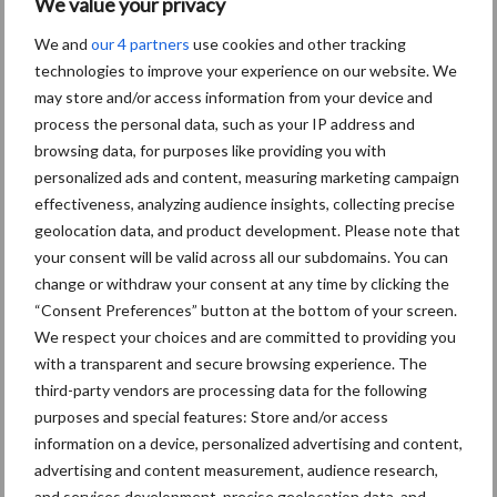
We value your privacy
Alle inhoud op deze website is beschermd door copyright en
We and
our 4 partners
use cookies and other tracking
intellectuele eigendomsrechten. Ongeautoriseerd gebruik van
technologies to improve your experience on our website. We
(delen van) de inhoud maakt inbreuk op deze rechten. Voor
may store and/or access information from your device and
toestemming om (delen van) de inhoud te gebruiken op
process the personal data, such as your IP address and
publiekelijk toegankelijke plaatsen, dient schriftelijk toestemming
browsing data, for purposes like providing you with
personalized ads and content, measuring marketing campaign
te worden gevraagd via het aangegeven e-mailadres.
effectiveness, analyzing audience insights, collecting precise
Overige bepalingen
geolocation data, and product development. Please note that
your consent will be valid across all our subdomains. You can
change or withdraw your consent at any time by clicking the
Voor zaken die niet expliciet in deze disclaimer worden genoemd,
“Consent Preferences” button at the bottom of your screen.
verwijzen wij naar ons privacybeleid. Bij klachten, opmerkingen of
We respect your choices and are committed to providing you
meldingen van inhoud die inbreuk maakt op wettelijke bepalingen
with a transparent and secure browsing experience. The
of rechten van derden, kunt u contact met ons opnemen via:
third-party vendors are processing data for the following
info@prosu.nl
.
purposes and special features: Store and/or access
information on a device, personalized advertising and content,
advertising and content measurement, audience research,
and services development, precise geolocation data, and