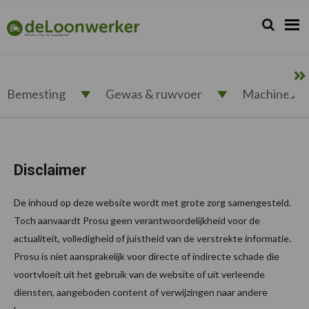
Spring
Door
Spring
naar
naar
naar
Zoeken...
Zoek
deloonwerker.nl
de
de
de
hoofdnavigatie
hoofd
voettekst
inhoud
Bemesting
Gewas & ruwvoer
Machines
Disclaimer
De inhoud op deze website wordt met grote zorg samengesteld.
Toch aanvaardt Prosu geen verantwoordelijkheid voor de
actualiteit, volledigheid of juistheid van de verstrekte informatie.
Prosu is niet aansprakelijk voor directe of indirecte schade die
voortvloeit uit het gebruik van de website of uit verleende
diensten, aangeboden content of verwijzingen naar andere