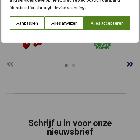
Footer
identification through device scanning.
Onze brandpartners
Aanpassen
Alles afwijzen
Alles accepteren
Schrijf u in voor onze
nieuwsbrief