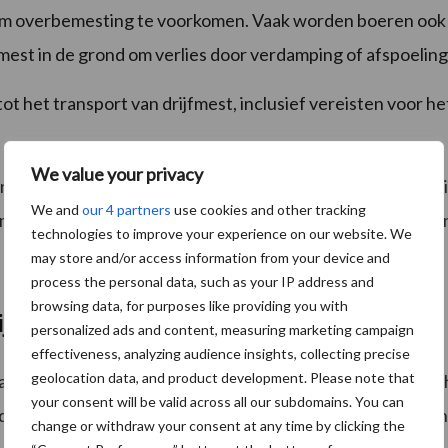
 overbemesting te voorkomen. Vaak worden boeren ook 
jfmest in de grond om verlies door verdamping of afspoelin
tot het transport van drijfmest, inclusief vereisten voor h
We value your privacy
ervoor te zorgen dat drijfmest op een verantwoorde en mi
We and
our 4 partners
use cookies and other tracking
 impact op het milieu te minimaliseren en de gezondheid v
technologies to improve your experience on our website. We
may store and/or access information from your device and
process the personal data, such as your IP address and
browsing data, for purposes like providing you with
ijden?
personalized ads and content, measuring marketing campaign
effectiveness, analyzing audience insights, collecting precise
geolocation data, and product development. Please note that
n drijfmest aan strikte regels gebonden om de impact op he
your consent will be valid across all our subdomains. You can
dbouwpraktijken en willen voldoen aan de wettelijke eisen
change or withdraw your consent at any time by clicking the