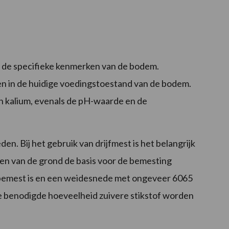
 de specifieke kenmerken van de bodem.
gen in de huidige voedingstoestand van de bodem.
en kalium, evenals de pH-waarde en de
n. Bij het gebruik van drijfmest is het belangrijk
n van de grond de basis voor de bemesting
f bemest is en een weidesnede met ongeveer 60­65
 de benodigde hoeveelheid zuivere stikstof worden