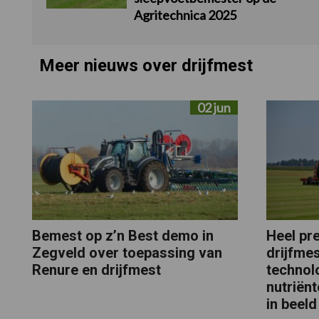
Agritechnica 2025
Meer nieuws over drijfmest
02 jun
Bemest op z’n Best demo in
Heel pr
Zegveld over toepassing van
drijfme
Renure en drijfmest
technol
nutriën
in beeld