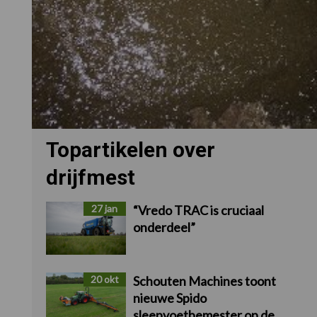
Topartikelen over
drijfmest
27 jan
“Vredo TRAC is cruciaal
onderdeel”
20 okt
Schouten Machines toont
nieuwe Spido
sleepvoetbemester op de