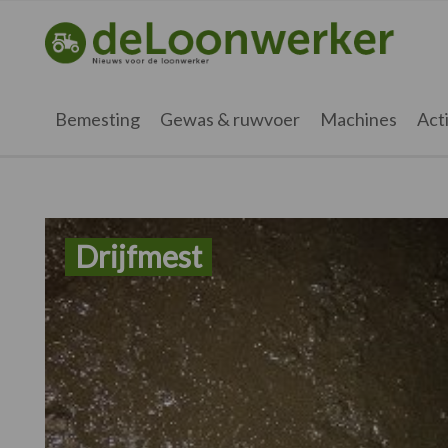
Spring
Door
Spring
naar
naar
naar
deloonwerker.nl
de
de
de
hoofdnavigatie
hoofd
voettekst
inhoud
Bemesting
Gewas & ruwvoer
Machines
Acti
Drijfmest