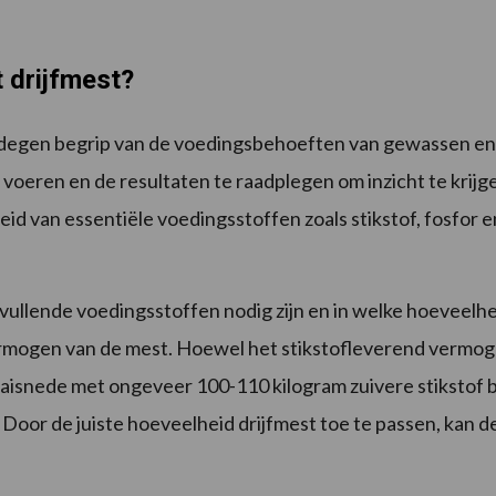
 drijfmest?
edegen begrip van de voedingsbehoeften van gewassen en
e voeren en de resultaten te raadplegen om inzicht te krij
d van essentiële voedingsstoffen zoals stikstof, fosfor 
ullende voedingsstoffen nodig zijn en in welke hoeveelhede
rmogen van de mest. Hoewel het stikstofleverend vermoge
 maaisnede met ongeveer 100­-110 kilogram zuivere stiksto
. Door de juiste hoeveelheid drijfmest toe te passen, kan