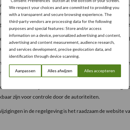
“Consent Preferences” button at the bottom of your screen.
 waarin drijfmest mag worden uitgereden. Over het algemeen
We respect your choices and are committed to providing you
oor bouwland geldt dat drijfmest uitgereden mag worden 
with a transparent and secure browsing experience. The
third-party vendors are processing data for the following
gewas en de regio, dus het is essentieel om de meest actue
purposes and special features: Store and/or access
information on a device, personalized advertising and content,
veelheid stikstof en fosfaat die mag worden uitgereden, 
advertising and content measurement, audience research,
nd (grasland of bouwland) en de gebruikte mestsoort.
and services development, precise geolocation data, and
identification through device scanning.
n met behulp van technieken die emissies naar de lucht mi
Aanpassen
Alles afwijzen
Alles accepteren
trijden moet worden ingewerkt.
ge administratie bij te houden van de hoeveelheden uitgere
baar zijn voor controle door de autoriteiten.
ijzigingen in de regelgeving is het raadzaam de website v