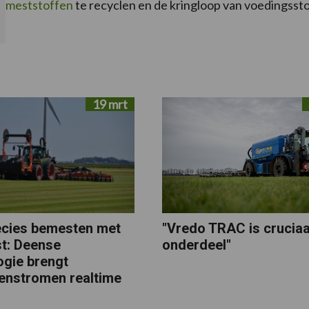
meststoffen
te recyclen en de kringloop van voedingssto
19 mrt
ecies bemesten met
"Vredo TRAC is cruciaa
st: Deense
onderdeel"
ogie brengt
tenstromen realtime