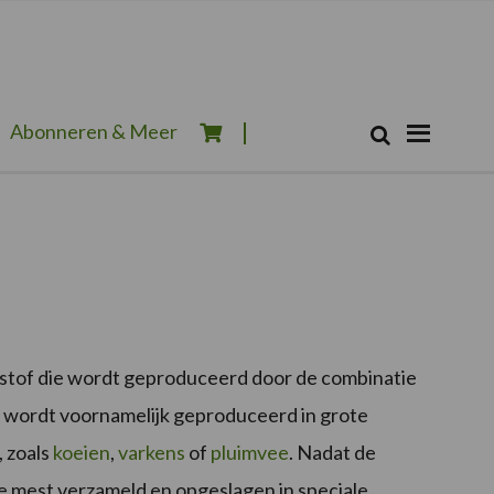
Zoeken...
Abonneren & Meer
Zoek
ststof die wordt geproduceerd door de combinatie
et wordt voornamelijk geproduceerd in grote
 zoals
koeien
,
varkens
of
pluimvee
. Nadat de
e mest verzameld en opgeslagen in speciale