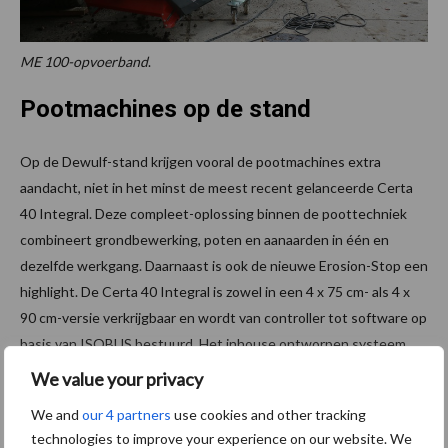
ME 100-opvoerband
.
Pootmachines op de stand
Op de Dewulf-stand krijgen vooral de pootmachines extra
aandacht, niet in het minst de meest recent gelanceerde Certa
40 Integral. Deze compleet-oplossing binnen de poottechniek
combineert grondbewerking, poten en aanaarden in één en
dezelfde werkgang. Daarnaast is ook de nieuwe Erosion-Stop een
highlight. De Certa 40 Integral is zowel in een 4 x 75 cm- als 4 x
90 cm-versie verkrijgbaar en wordt van controller tot software op
basis van ISOBUS bestuurd. Het inhouse ontworpen systeem
kan met een 12-inch Topcon-touchscreen en -joystick
We value your privacy
meegeleverd zijn.
We and
our 4 partners
use cookies and other tracking
technologies to improve your experience on our website. We