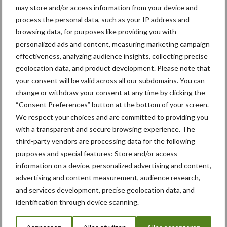
may store and/or access information from your device and
process the personal data, such as your IP address and
browsing data, for purposes like providing you with
personalized ads and content, measuring marketing campaign
effectiveness, analyzing audience insights, collecting precise
geolocation data, and product development. Please note that
your consent will be valid across all our subdomains. You can
change or withdraw your consent at any time by clicking the
“Consent Preferences” button at the bottom of your screen.
We respect your choices and are committed to providing you
with a transparent and secure browsing experience. The
Certa 40 Integral
third-party vendors are processing data for the following
purposes and special features: Store and/or access
Op het vlak van poottechniek tekent ook de Structural 30
information on a device, personalized advertising and content,
present. In dit geval draaft Dewulf op met de gedragen variant
advertising and content measurement, audience research,
van de snarenbedpootmachine, die standaard 3 rijen in een bed
and services development, precise geolocation data, and
kan poten. Deze aardappelvriendelijke pootmachine is uniek in de
identification through device scanning.
markt en maakt onder meer het verschil door de automatische
diepteregeling via een ultrasone sensor. Daardoor is de machine