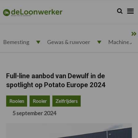
Spring
Door
Spring
Spring
naar
naar
naar
naar
Zoeken...
Zoek
deloonwerker.nl
de
de
de
de
hoofdnavigatie
hoofd
eerste
voettekst
inhoud
sidebar
Bemesting
Gewas & ruwvoer
Machines
Full-line aanbod van Dewulf in de
spotlight op Potato Europe 2024
Rooien
Rooier
Zelfrijders
5 september 2024