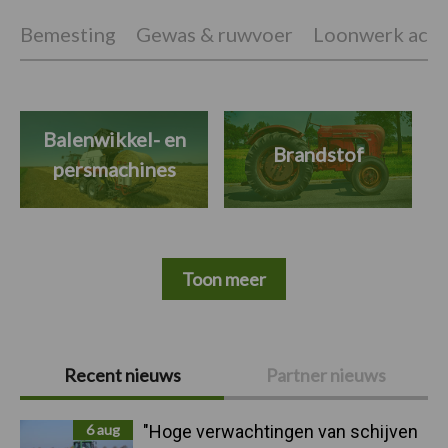
Bemesting
Gewas & ruwvoer
Loonwerk activ
Balenwikkel- en
Brandstof
persmachines
Toon meer
Primaire
Recent nieuws
Partner nieuws
Sidebar
6 aug
"Hoge verwachtingen van schijven