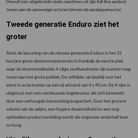
Dewulf een uitgebreide reeks machines uit zijn full-line aanbod
tonen aan de aanwezige actoren binnen de aardappelsector.
Tweede generatie Enduro ziet het
groter
Sinds de lancering van de nieuwe generatie Enduro is het 22
hectare grote demonstratieterrein in Frankrijk de eerste plek
waar de doorontwikkelde 4-rijige zeefbandrooier zijn kunnen mag
tonen aan het grote publiek. De zelfrijder zal daarbij voor het
eerst in actie komen op een rij-afstand van 4 x 90 cm. De 4-rijer is
uitgerust met een vernieuwde ringelevator, die zich kenmerkt
door een verhoogde (verwerkings)capaciteit. Door het grotere
volume van de zakjes, een hogere draaisnelheid en een nog
optimalere productverdeling wordt die ongeveer anderhalf keer
zo hoog.