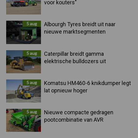
voor kouters"
5 aug
Albourgh Tyres breidt uit naar
nieuwe marktsegmenten
5 aug
Caterpillar breidt gamma
elektrische bulldozers uit
5 aug
Komatsu HM460-6 knikdumper legt
lat opnieuw hoger
5 aug
Nieuwe compacte gedragen
pootcombinatie van AVR