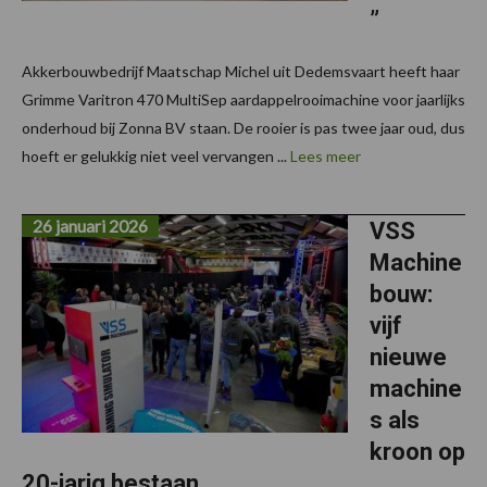
”
Akkerbouwbedrijf Maatschap Michel uit Dedemsvaart heeft haar
Grimme Varitron 470 MultiSep aardappelrooimachine voor jaarlijks
onderhoud bij Zonna BV staan. De rooier is pas twee jaar oud, dus
hoeft er gelukkig niet veel vervangen ...
Lees meer
26 januari 2026
VSS
Machine
bouw:
vijf
nieuwe
machine
s als
kroon op
20-jarig bestaan