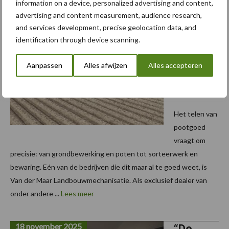
information on a device, personalized advertising and content,
advertising and content measurement, audience research,
19 november 2025
and services development, precise geolocation data, and
“Het
identification through device scanning.
gaat om
het
Aanpassen
Alles afwijzen
Alles accepteren
totaalpla
atje”
Het telen van
pootgoed
vraagt om
precisie: van grondbewerking en poten tot sorteerwerk en
bewaring. Eén van de bedrijven die dit maar al te goed weet, is
Van der Maar Landbouwmechanisatie. Als exclusief dealer van
onder andere ...
Lees meer
18 november 2025
“De