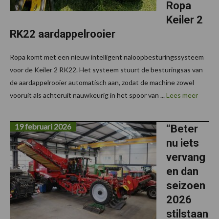
Ropa
Keiler 2
RK22 aardappelrooier
Ropa komt met een nieuw intelligent naloopbesturingssysteem
voor de Keiler 2 RK22. Het systeem stuurt de besturingsas van
de aardappelrooier automatisch aan, zodat de machine zowel
vooruit als achteruit nauwkeurig in het spoor van ...
Lees meer
19 februari 2026
“Beter
nu iets
vervang
en dan
seizoen
2026
stilstaan