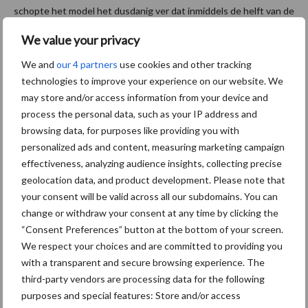
schopte het model het dusdanig ver dat inmiddels de helft van de
jaarlijks nieuw verkochte ...
Lees meer
We value your privacy
We and
our 4 partners
use cookies and other tracking
1 december 2025
Van
technologies to improve your experience on our website. We
Sevilla
may store and/or access information from your device and
tot
process the personal data, such as your IP address and
browsing data, for purposes like providing you with
Groning
personalized ads and content, measuring marketing campaign
en,
effectiveness, analyzing audience insights, collecting precise
oogsten
geolocation data, and product development. Please note that
zonder
your consent will be valid across all our subdomains. You can
grenzen
change or withdraw your consent at any time by clicking the
“Consent Preferences” button at the bottom of your screen.
We respect your choices and are committed to providing you
Wie in West-Brabant de naam Hack noemt, krijgt vaak als
with a transparent and secure browsing experience. The
antwoord: “Dat zijn die met al die erwtendorsers.” En dat klopt.
third-party vendors are processing data for the following
Hack Harvest uit Kruisland is een familiebedrijf dat al sinds 1933
purposes and special features: Store and/or access
bestaat en inmiddels is uitgegroeid tot ...
Lees meer