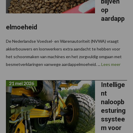
blijven
op
aardapp
elmoeheid
De Nederlandse Voedsel- en Warenautoriteit (NVWA) vraagt
akkerbouwers en loonwerkers extra aandacht te hebben voor
het schoonmaken van machines en het zorgvuldig omgaan met
besmetverklaringen vanwege aardappelmoeheid. ...
Lees meer
21 mei 2026
Intellige
nt
naloopb
esturing
ssystee
m voor