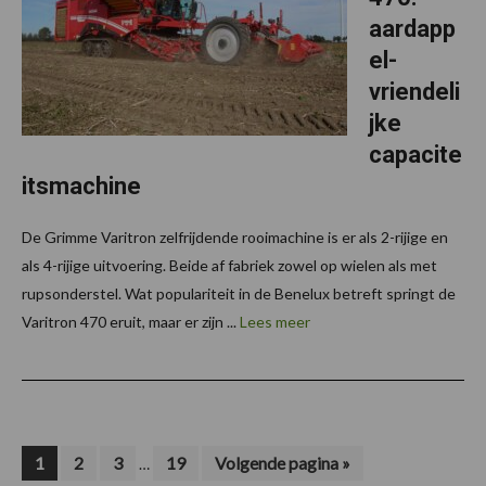
aardapp
el-
vriendeli
jke
capacite
itsmachine
De Grimme Varitron zelfrijdende rooimachine is er als 2-rijige en
als 4-rijige uitvoering. Beide af fabriek zowel op wielen als met
rupsonderstel. Wat populariteit in de Benelux betreft springt de
Varitron 470 eruit, maar er zijn ...
Lees meer
Interim
Pagina
Pagina
Pagina
Pagina
Ga
1
2
3
19
Volgende pagina »
…
naar