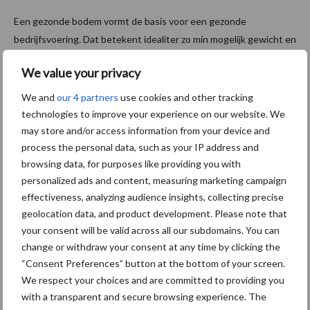
Een gezonde bodem vormt de basis voor een gezonde
bedrijfsvoering. Dat betekent idealiter zo min mogelijk gewicht en
verkeer op het land. Berns & De Vries uit Marknesse is zich daar
We value your privacy
terdege van bewust. Om insporing en ...
Lees meer
We and
our 4 partners
use cookies and other tracking
technologies to improve your experience on our website. We
3 februari 2025
Rondje
may store and/or access information from your device and
werkpla
process the personal data, such as your IP address and
ats bij…
browsing data, for purposes like providing you with
TBL
personalized ads and content, measuring marketing campaign
effectiveness, analyzing audience insights, collecting precise
Technie
geolocation data, and product development. Please note that
k
your consent will be valid across all our subdomains. You can
change or withdraw your consent at any time by clicking the
De dagen
“Consent Preferences” button at the bottom of your screen.
lengen alweer merkbaar begin februari. Dat betekent topdrukte
We respect your choices and are committed to providing you
in de werkplaats bij bedrijven die nog de laatste machines
with a transparent and secure browsing experience. The
klaarmaken voordat het mestseizoen van start gaat. Zo ook bij