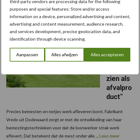
third-party vendors are processing data for the following
TBL Techniek, producent van de ‘Basis ...
Lees meer
purposes and special features: Store and/or access
information on a device, personalized advertising and content,
advertising and content measurement, audience research,
20 november 2024
Van onze
and services development, precise geolocation data, and
partner Vredo
identification through device scanning.
“We
moeten
Aanpassen
Alles afwijzen
Alles accepteren
stoppen
mest te
zien als
afvalpro
duct”
Precies bemesten en netjes werk afleveren loont. Fabrikant
Vredo uit Dodewaard zorgt er met de ontwikkeling van haar
bemestingstechnieken voor dat de loonwerker strak werk
aflevert. Dat betekent dat de mest onder alle ...
Lees meer