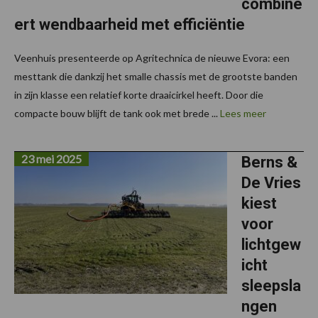
combine
ert wendbaarheid met efficiëntie
Veenhuis presenteerde op Agritechnica de nieuwe Evora: een
mesttank die dankzij het smalle chassis met de grootste banden
in zijn klasse een relatief korte draaicirkel heeft. Door die
compacte bouw blijft de tank ook met brede ...
Lees meer
23 mei 2025
Berns &
De Vries
kiest
voor
lichtgew
icht
sleepsla
ngen