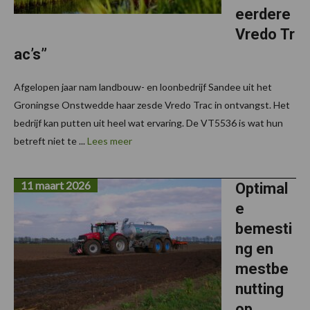
eerdere
Vredo Tr
ac’s”
Afgelopen jaar nam landbouw- en loonbedrijf Sandee uit het
Groningse Onstwedde haar zesde Vredo Trac in ontvangst. Het
bedrijf kan putten uit heel wat ervaring. De VT5536 is wat hun
betreft niet te ...
Lees meer
11 maart 2026
Optimal
e
bemesti
ng en
mestbe
nutting
op