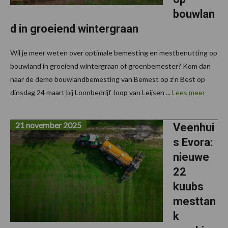
bouwlan
d in groeiend wintergraan
Wil je meer weten over optimale bemesting en mestbenutting op
bouwland in groeiend wintergraan of groenbemester? Kom dan
naar de demo bouwlandbemesting van Bemest op z’n Best op
dinsdag 24 maart bij Loonbedrijf Joop van Leijsen ...
Lees meer
21 november 2025
Veenhui
s Evora:
nieuwe
22
kuubs
mesttan
k