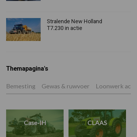
Stralende New Holland
T7.230 in actie
Themapagina's
Bemesting
Gewas & ruwvoer
Loonwerk activ
Case-IH
CLAAS