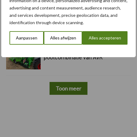
information on a device, personalized advertising and content,
advertising and content measurement, audience research,
and services development, precise geolocation data, and
5 aug
Komatsu HM460-6 knikdumper legt
identification through device scanning.
lat opnieuw hoger
Aanpassen
Alles afwijzen
Alles accepteren
5 aug
Nieuwe compacte gedragen
pootcombinatie van AVR
Toon meer