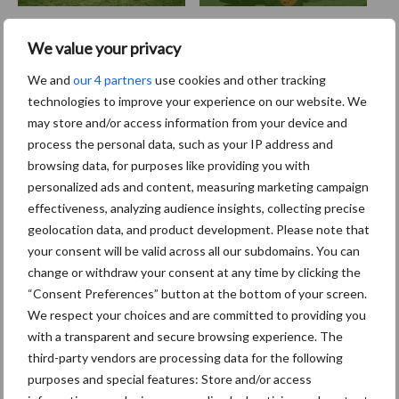
We value your privacy
Toon meer
We and
our 4 partners
use cookies and other tracking
technologies to improve your experience on our website. We
may store and/or access information from your device and
Primaire
process the personal data, such as your IP address and
Recent nieuws
Partner nieuws
browsing data, for purposes like providing you with
Sidebar
personalized ads and content, measuring marketing campaign
6 aug
"Hoge verwachtingen van schijven
effectiveness, analyzing audience insights, collecting precise
voor kouters"
geolocation data, and product development. Please note that
your consent will be valid across all our subdomains. You can
change or withdraw your consent at any time by clicking the
5 aug
Albourgh Tyres breidt uit naar
“Consent Preferences” button at the bottom of your screen.
nieuwe marktsegmenten
We respect your choices and are committed to providing you
with a transparent and secure browsing experience. The
third-party vendors are processing data for the following
5 aug
Caterpillar breidt gamma
purposes and special features: Store and/or access
elektrische bulldozers uit