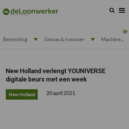
Spring
Door
Spring
Spring
naar
naar
naar
naar
Zoeken...
Zoek
deloonwerker.nl
de
de
de
de
hoofdnavigatie
hoofd
eerste
voettekst
inhoud
sidebar
Bemesting
Gewas & ruwvoer
Machines
New Holland verlengt YOUNIVERSE
digitale beurs met een week
20 april 2021
New Holland