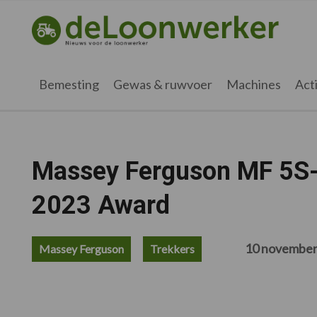
Spring
Door
Spring
Spring
naar
naar
naar
naar
deloonwerker.nl
de
de
de
de
hoofdnavigatie
hoofd
eerste
voettekst
inhoud
sidebar
Bemesting
Gewas & ruwvoer
Machines
Acti
Massey Ferguson MF 5S-
2023 Award
10 november
Massey Ferguson
Trekkers