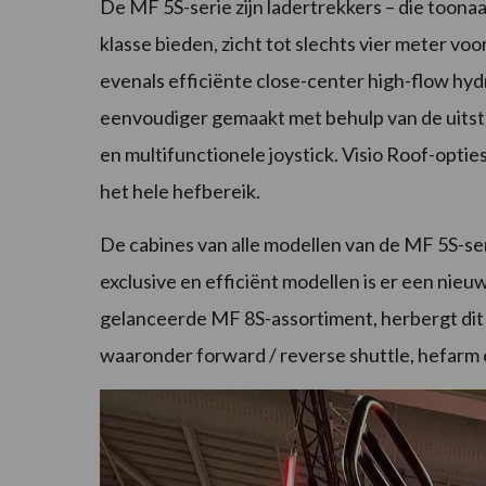
De MF 5S-serie zijn ladertrekkers – die toona
klasse bieden, zicht tot slechts vier meter vo
evenals efficiënte close-center high-flow hydr
eenvoudiger gemaakt met behulp van de uitst
en multifunctionele joystick. Visio Roof-optie
het hele hefbereik.
De cabines van alle modellen van de MF 5S-ser
exclusive en efficiënt modellen is er een nieu
gelanceerde MF 8S-assortiment, herbergt dit d
waaronder forward / reverse shuttle, hefarm 