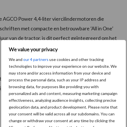
e AGCO Power 4,4-liter viercilindermotoren die
schriften met compacte en betrouwbare ‘All in One’
r van de tractor, is dit perfect geïntegreerd om het
We value your privacy
We and
our 4 partners
use cookies and other tracking
technologies to improve your experience on our website. We
may store and/or access information from your device and
t een keuze uit de Dyna-4 of Dyna-6 SuperEco. Er is
process the personal data, such as your IP address and
browsing data, for purposes like providing you with
drijving uitschakelt wanneer de remmen worden
personalized ads and content, measuring marketing campaign
effectiveness, analyzing audience insights, collecting precise
geolocation data, and product development. Please note that
your consent will be valid across all our subdomains. You can
change or withdraw your consent at any time by clicking the