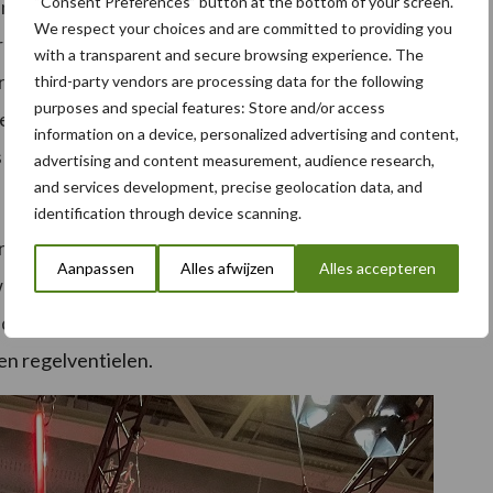
“Consent Preferences” button at the bottom of your screen.
angevende wendbaarheid en het beste zicht in zijn
We respect your choices and are committed to providing you
or de slanke motorkap dankzij de steile motorkap,
with a transparent and secure browsing experience. The
auliek tot 110 liter /min. Laadbewerkingen zijn veel
third-party vendors are processing data for the following
purposes and special features: Store and/or access
ekende transmissiebedieningen en brake-to-neutral
information on a device, personalized advertising and content,
s bieden ook een duidelijk zicht op de voorlader over
advertising and content measurement, audience research,
and services development, precise geolocation data, and
identification through device scanning.
ie zijn uitgerust volgens hoge specificaties en voor
Aanpassen
Alles afwijzen
Alles accepteren
we armleuning. Zoals gebruikt in het onlangs
e Multipad-joystick die een aantal functies bestuurt,
en regelventielen.