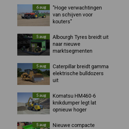
Sidebar
6 aug
"Hoge verwachtingen
van schijven voor
kouters"
5 aug
Albourgh Tyres breidt uit
naar nieuwe
marktsegmenten
5 aug
Caterpillar breidt gamma
elektrische bulldozers
uit
5 aug
Komatsu HM460-6
knikdumper legt lat
opnieuw hoger
5 aug
Nieuwe compacte