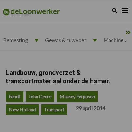
Spring
Door
Spring
Spring
naar
naar
naar
naar
Zoeken...
Zoek
deloonwerker.nl
de
de
de
de
hoofdnavigatie
hoofd
eerste
voettekst
inhoud
sidebar
Bemesting
Gewas & ruwvoer
Machines
Landbouw, grondverzet &
transportmateriaal onder de hamer.
Fendt
John Deere
Massey Ferguson
29 april 2014
New Holland
Transport