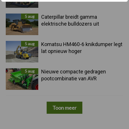
5 aug
Caterpillar breidt gamma
elektrische bulldozers uit
5 aug
Komatsu HM460-6 knikdumper legt
lat opnieuw hoger
5 aug
Nieuwe compacte gedragen
pootcombinatie van AVR
Toon meer