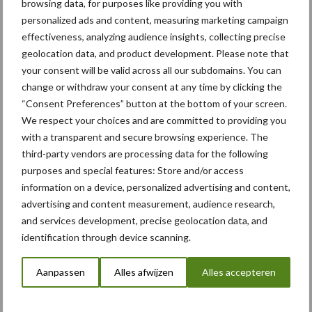
browsing data, for purposes like providing you with
personalized ads and content, measuring marketing campaign
Case-IH
CLAAS
effectiveness, analyzing audience insights, collecting precise
geolocation data, and product development. Please note that
your consent will be valid across all our subdomains. You can
change or withdraw your consent at any time by clicking the
“Consent Preferences” button at the bottom of your screen.
Toon meer
We respect your choices and are committed to providing you
with a transparent and secure browsing experience. The
third-party vendors are processing data for the following
Primaire
purposes and special features: Store and/or access
Recent nieuws
Partner nieuws
information on a device, personalized advertising and content,
Sidebar
advertising and content measurement, audience research,
6 aug
"Hoge verwachtingen van schijven
and services development, precise geolocation data, and
voor kouters"
identification through device scanning.
Aanpassen
Alles afwijzen
Alles accepteren
5 aug
Albourgh Tyres breidt uit naar
nieuwe marktsegmenten