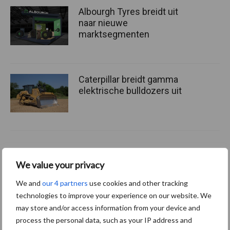
Albourgh Tyres breidt uit
naar nieuwe
marktsegmenten
Caterpillar breidt gamma
elektrische bulldozers uit
Themapagina's
We value your privacy
We and
our 4 partners
use cookies and other tracking
Bemesting
Gewas & ruwvoer
Loonwerk activ
technologies to improve your experience on our website. We
may store and/or access information from your device and
process the personal data, such as your IP address and