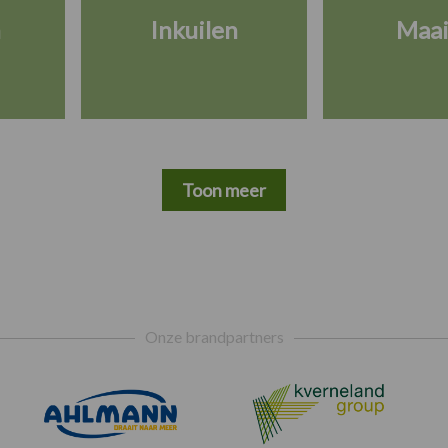
n
Inkuilen
Maa
Toon meer
Onze brandpartners