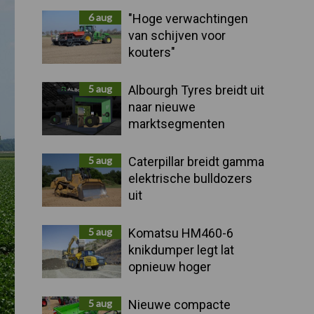
Sidebar
6 aug
"Hoge verwachtingen
van schijven voor
kouters"
5 aug
Albourgh Tyres breidt uit
naar nieuwe
marktsegmenten
5 aug
Caterpillar breidt gamma
elektrische bulldozers
uit
5 aug
Komatsu HM460-6
knikdumper legt lat
opnieuw hoger
5 aug
Nieuwe compacte