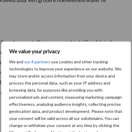
oorbeeld door een grotere hoeveelheid water te
18 werkzame stoffen aangemerkt als ‘Candidate for
We value your privacy
antal eigenschappen heeft die ongewenst zijn. Het gaat
ulerend en Toxisch)-eigenschappen, die ervoor
We and
our 4 partners
use cookies and other tracking
technologies to improve your experience on our website. We
ersistent) zich daar opstapelen (bioaccumulatief) en
may store and/or access information from your device and
ffen niet als werkzame stof in bestrijdingsmiddelen
process the personal data, such as your IP address and
browsing data, for purposes like providing you with
 van deze eigenschappen moeten zo mogelijk
personalized ads and content, measuring marketing campaign
effectiveness, analyzing audience insights, collecting precise
geolocation data, and product development. Please note that
your consent will be valid across all our subdomains. You can
change or withdraw your consent at any time by clicking the