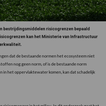
n bestrijdingsmiddelen risicogrenzen bepaald
isicogrenzen kan het Ministerie van Infrastructuur
rkwaliteit.
jzingen dat de bestaande normen het ecosysteem niet
toffen nog geen norm, of is de bestaande norm
n in het oppervlaktewater komen, kan dat schadelijk
risicogrenzen in het milieu. In dit onderzoek gaat het