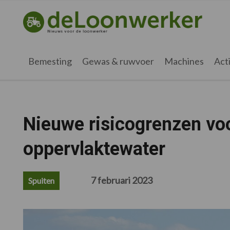
Spring
Door
Spring
Spring
naar
naar
naar
naar
deloonwerker.nl
de
de
de
de
hoofdnavigatie
hoofd
eerste
voettekst
inhoud
sidebar
Bemesting
Gewas & ruwvoer
Machines
Acti
Nieuwe risicogrenzen voo
oppervlaktewater
7 februari 2023
Spuiten