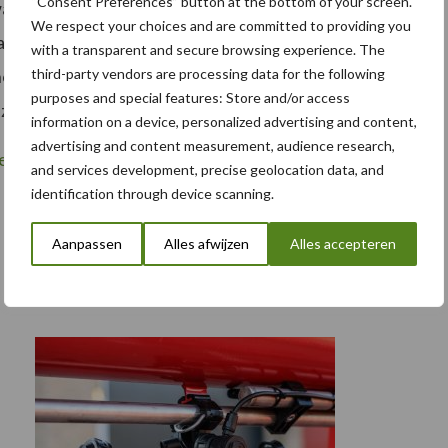
“Consent Preferences” button at the bottom of your screen.
waarden. Het Ministerie van Infrastructuur en
We respect your choices and are committed to providing you
at)) kan ze gebruiken om normen voor de
with a transparent and secure browsing experience. The
third-party vendors are processing data for the following
 normen geven waterbeheerders een eerste indruk of
purposes and special features: Store and/or access
zij in hun gebied vinden.
information on a device, personalized advertising and content,
advertising and content measurement, audience research,
renzen voor gewasbeschermingsmiddelen in
and services development, precise geolocation data, and
identification through device scanning.
Aanpassen
Alles afwijzen
Alles accepteren