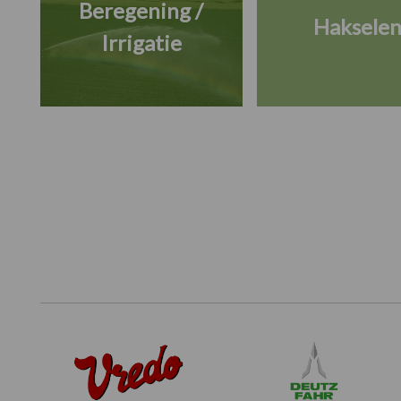
Beregening /
Haksele
Irrigatie
Footer