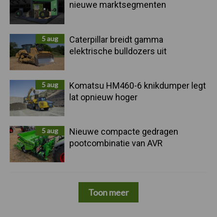
nieuwe marktsegmenten
5 aug
Caterpillar breidt gamma
elektrische bulldozers uit
5 aug
Komatsu HM460-6 knikdumper legt
lat opnieuw hoger
5 aug
Nieuwe compacte gedragen
pootcombinatie van AVR
Toon meer