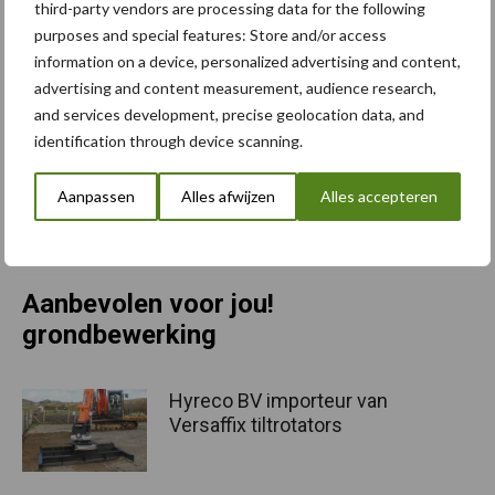
third-party vendors are processing data for the following
de ontwikkeling van machines die capaciteit en efficiëntie
purposes and special features: Store and/or access
combineren. De machine is ontworpen om landbouwbedrijven te
information on a device, personalized advertising and content,
ondersteunen bij schaalvergroting en kostenreductie zonder in
advertising and content measurement, audience research,
te leveren op kwaliteit van grondbewerking.
and services development, precise geolocation data, and
identification through device scanning.
Imants presenteerde deze nieuwe machine recent tijdens de
dealerdagen. Later dit jaar leest u in ons vakblad meer over deze
Aanpassen
Alles afwijzen
Alles accepteren
dealerdagen.
Abonneer
u nu alvast om die editie niet te missen.
Bron: Imants Beeld: Imants en Seppe Deckx
Aanbevolen voor jou!
grondbewerking
Hyreco BV importeur van
Versaffix tiltrotators