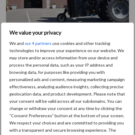
We value your privacy
We and
our 4 partners
use cookies and other tracking
De FWX beschikt over hydraulisch beveiligde woelpoten.
technologies to improve your experience on our website. We
Unieke combinatie: opklapbaar én
may store and/or access information from your device and
gedragen
process the personal data, such as your IP address and
browsing data, for purposes like providing you with
personalized ads and content, measuring marketing campaign
Wat de FWX onderscheidt, is de combinatie van hoge capaciteit
effectiveness, analyzing audience insights, collecting precise
met uitstekende transporteerbaarheid. Dit zonder concessie te
geolocation data, and product development. Please note that
doen aan de kwaliteit van de grondbewerking. Dit maakt de
your consent will be valid across all our subdomains. You can
machine bijzonder geschikt voor loonwerkers en landbouwers die
change or withdraw your consent at any time by clicking the
werken op verschillende locaties en naar capaciteit op zoek zijn
“Consent Preferences” button at the bottom of your screen.
voor de grondbewerking.
We respect your choices and are committed to providing you
with a transparent and secure browsing experience. The
Met de introductie van de FWX zet Imants een belangrijke stap in