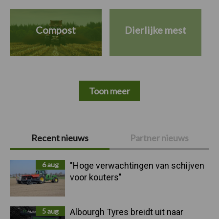
Compost
Dierlijke mest
Toon meer
Primaire
Recent nieuws
Partner nieuws
Sidebar
6 aug
"Hoge verwachtingen van schijven
voor kouters"
5 aug
Albourgh Tyres breidt uit naar