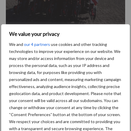
We value your privacy
De redactie kreeg de kans om de presentatie van deze machine in
We and
our 4 partners
use cookies and other tracking
Zweden bij te wonen. Een uitgebreid verslag hiervan, evenals van
technologies to improve your experience on our website. We
de lancering van enkele belangrijke updates voor de Tempo V 6–
may store and/or access information from your device and
12 zaaimachines in combinatie met de fronttank FH 2200, kan u
process the personal data, such as your IP address and
lezen in het juni-nummer van vakblad
de Loonwerker.
browsing data, for purposes like providing you with
personalized ads and content, measuring marketing campaign
Bron: Väderstad Beeld: Seppe Deckx
effectiveness, analyzing audience insights, collecting precise
Aanbevolen voor jou!
geolocation data, and product development. Please note that
your consent will be valid across all our subdomains. You can
change or withdraw your consent at any time by clicking the
“Hoge verwachtingen van
“Consent Preferences” button at the bottom of your screen.
schijven voor kouters”
We respect your choices and are committed to providing you
with a transparent and secure browsing experience. The