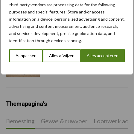
third-party vendors are processing data for the following
purposes and special features: Store and/or access
Albourgh Tyres breidt uit
information on a device, personalized advertising and content,
naar nieuwe
advertising and content measurement, audience research,
marktsegmenten
and services development, precise geolocation data, and
identification through device scanning.
Aanpassen
Alles afwijzen
Alles accepteren
Caterpillar breidt gamma
elektrische bulldozers uit
Themapagina's
Bemesting
Gewas & ruwvoer
Loonwerk activ