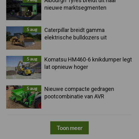
Albourgh Tyres breidt uit naar
nieuwe marktsegmenten
5 aug
Caterpillar breidt gamma
elektrische bulldozers uit
5 aug
Komatsu HM460-6 knikdumper legt
lat opnieuw hoger
5 aug
Nieuwe compacte gedragen
pootcombinatie van AVR
Toon meer