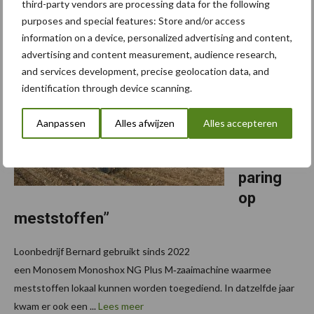
third-party vendors are processing data for the following
samengesteld uit bovenop een Duitse PS ...
Lees meer
purposes and special features: Store and/or access
information on a device, personalized advertising and content,
30 april 2026
“Plaatse
advertising and content measurement, audience research,
and services development, precise geolocation data, and
lijke
identification through device scanning.
bemesti
ng zorgt
Aanpassen
Alles afwijzen
Alles accepteren
voor ste
vige bes
paring
op
meststoffen”
Loonbedrijf Bernard gebruikt sinds 2022
een Monosem Monoshox NG Plus M‑zaaimachine waarmee
meststoffen lokaal kunnen worden toegediend. In datzelfde jaar
kwam er ook een ...
Lees meer