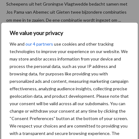
Scheepens uit het Groningse Vlagtwedde bedacht samen met
Jos Pama van Abemec uit Gieten twee bijzondere combinaties
om mee in te zaaien. De ene combinatie wordt ingezet om ...
Lees meer
We value your privacy
We and
our 4 partners
use cookies and other tracking
1 mei 2026
“De
technologies to improve your experience on our website. We
fruitbom
may store and/or access information from your device and
en
process the personal data, such as your IP address and
browsing data, for purposes like providing you with
moeten
personalized ads and content, measuring marketing campaign
groeien,
effectiveness, analyzing audience insights, collecting precise
niet het
geolocation data, and product development. Please note that
gras”
your consent will be valid across all our subdomains. You can
change or withdraw your consent at any time by clicking the
Van Kempen loonwerk & grondverzet BV uit Beuningen verricht
“Consent Preferences” button at the bottom of your screen.
We respect your choices and are committed to providing you
per jaar zo’n 30 hectare aan loonwerk in fruitboomgaarden. Om
with a transparent and secure browsing experience. The
gras in te zaaien zetten zij een rotorzaaicombinatie in die is