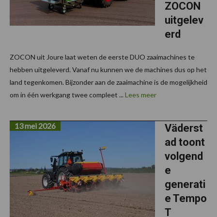
ZOCON
uitgelev
erd
ZOCON uit Joure laat weten de eerste DUO zaaimachines te
hebben uitgeleverd. Vanaf nu kunnen we de machines dus op het
land tegenkomen. Bijzonder aan de zaaimachine is de mogelijkheid
om in één werkgang twee compleet ...
Lees meer
13 mei 2026
Väderst
ad toont
volgend
e
generati
e Tempo
T