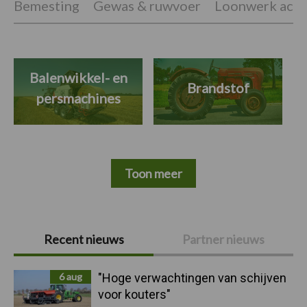
Bemesting
Gewas & ruwvoer
Loonwerk activ
Balenwikkel- en
Brandstof
persmachines
Toon meer
Primaire
Recent nieuws
Partner nieuws
Sidebar
6 aug
"Hoge verwachtingen van schijven
voor kouters"