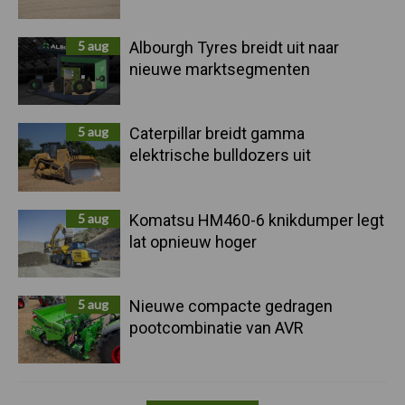
5 aug
Albourgh Tyres breidt uit naar
nieuwe marktsegmenten
5 aug
Caterpillar breidt gamma
elektrische bulldozers uit
5 aug
Komatsu HM460-6 knikdumper legt
lat opnieuw hoger
5 aug
Nieuwe compacte gedragen
pootcombinatie van AVR