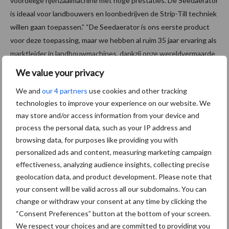
voordelige rijenzaaimachine met hoge prestaties. De Seedaerator
is ideaal voor landbouwers en loonbedrijven de Strip-Till techniek
willen gaan toepassen.” “De Seedaerator is ons eerste product
voor deze toepassing, maar we hebben al ruim 35 jaar ervaring als
marktleider in landbouwmachines, dankzij onze wereldvermaarde
Shakaerator- en Discaerator-modellen.” De Seedaerator is
We value your privacy
geschikt voor tractoren van 160 pk en meer.
We and
our 4 partners
use cookies and other tracking
Meer informatie
technologies to improve your experience on our website. We
Pool Agri Import & Export
may store and/or access information from your device and
process the personal data, such as your IP address and
Telefoon: +31 (0)546 641910
browsing data, for purposes like providing you with
mobiel: +31 (0)653 979798
personalized ads and content, measuring marketing campaign
E-mail:
sales@pool-agri.com
effectiveness, analyzing audience insights, collecting precise
Agritechnica Hannover, hal 27, standnummer 27B48
geolocation data, and product development. Please note that
Aanbevolen voor jou!
your consent will be valid across all our subdomains. You can
change or withdraw your consent at any time by clicking the
“Consent Preferences” button at the bottom of your screen.
“Hoge verwachtingen van
We respect your choices and are committed to providing you