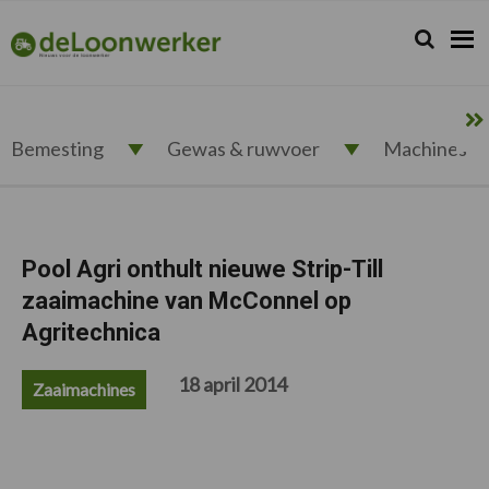
Spring
Door
Spring
Spring
naar
naar
naar
naar
Zoeken...
Zoek
deloonwerker.nl
de
de
de
de
hoofdnavigatie
hoofd
eerste
voettekst
inhoud
sidebar
Bemesting
Gewas & ruwvoer
Machines
Pool Agri onthult nieuwe Strip-Till
zaaimachine van McConnel op
Agritechnica
18 april 2014
Zaaimachines