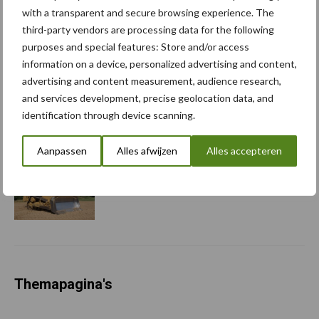
schijven voor kouters”
with a transparent and secure browsing experience. The
third-party vendors are processing data for the following
purposes and special features: Store and/or access
information on a device, personalized advertising and content,
Albourgh Tyres breidt uit
advertising and content measurement, audience research,
naar nieuwe
and services development, precise geolocation data, and
marktsegmenten
identification through device scanning.
Aanpassen
Alles afwijzen
Alles accepteren
Caterpillar breidt gamma
elektrische bulldozers uit
Themapagina's