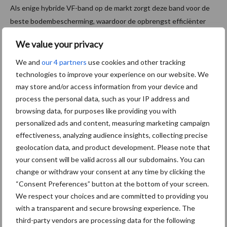
Als enige hybride VF-band op de markt zorgt deze band voor de
beste bodembescherming, waardoor de opbrengst efficiënter
wordt. “Deze band biedt 40 procent meer draagvermogen bij
We value your privacy
standaard bandenspanning of 40 procent lagere druk bij
standaard belasting van de banden, wat leidt tot een betere
We and
our 4 partners
use cookies and other tracking
efficiëntie,” zegt Ole Baek, Vice President North & West bij
technologies to improve your experience on our website. We
may store and/or access information from your device and
YOHT.
process the personal data, such as your IP address and
Bron:
Yokohama
browsing data, for purposes like providing you with
personalized ads and content, measuring marketing campaign
Aanbevolen voor jou! tractorbanden
effectiveness, analyzing audience insights, collecting precise
geolocation data, and product development. Please note that
Juiste bandenspanning
your consent will be valid across all our subdomains. You can
levert meetbare
change or withdraw your consent at any time by clicking the
brandstofbesparing op bij
“Consent Preferences” button at the bottom of your screen.
transportwerk
We respect your choices and are committed to providing you
with a transparent and secure browsing experience. The
third-party vendors are processing data for the following