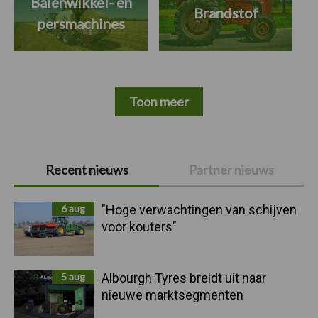
Balenwikkel- en
Brandstof
persmachines
Toon meer
Primaire
Recent nieuws
Partner nieuws
Sidebar
6 aug
"Hoge verwachtingen van schijven
voor kouters"
5 aug
Albourgh Tyres breidt uit naar
nieuwe marktsegmenten