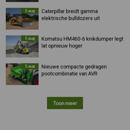
5 aug
Caterpillar breidt gamma
elektrische bulldozers uit
5 aug
Komatsu HM460-6 knikdumper legt
lat opnieuw hoger
5 aug
Nieuwe compacte gedragen
pootcombinatie van AVR
Toon meer