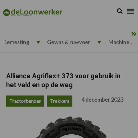
Spring
Door
Spring
Spring
naar
naar
naar
naar
Zoeken...
Zoek
deloonwerker.nl
de
de
de
de
hoofdnavigatie
hoofd
eerste
voettekst
inhoud
sidebar
Bemesting
Gewas & ruwvoer
Machines
Alliance Agriflex+ 373 voor gebruik in
het veld en op de weg
4 december 2023
Tractorbanden
Trekkers