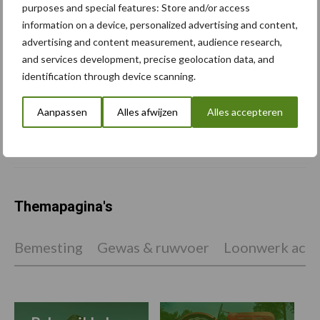
“Als je de bodem wilt
purposes and special features: Store and/or access
ontlasten, moet je de meest
information on a device, personalized advertising and content,
flexibele band hebben die er
advertising and content measurement, audience research,
is”
and services development, precise geolocation data, and
identification through device scanning.
Praktijkdag in Prescot toont
invloed van bandenkeus en
Aanpassen
Alles afwijzen
Alles accepteren
bandenspanning
Themapagina's
Bemesting
Gewas & ruwvoer
Loonwerk activ