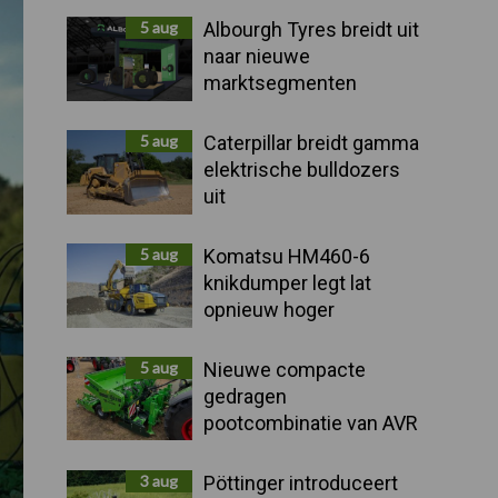
Sidebar
5 aug
Albourgh Tyres breidt uit
naar nieuwe
marktsegmenten
5 aug
Caterpillar breidt gamma
elektrische bulldozers
uit
5 aug
Komatsu HM460-6
knikdumper legt lat
opnieuw hoger
5 aug
Nieuwe compacte
gedragen
pootcombinatie van AVR
3 aug
Pöttinger introduceert