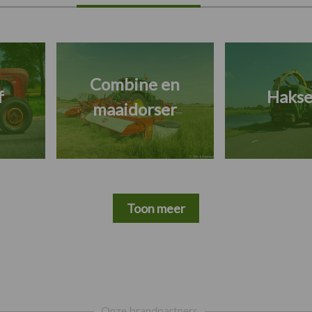
Combine en
f
Hakse
maaidorser
Toon meer
Onze brandpartners