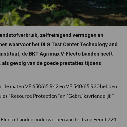
ndstofverbruik, zelfreinigend vermogen en
ppen waarvoor het DLG Test Center Technology and
tinstituut, de BKT Agrimax V-Flecto banden heeft
ls gevolg van de goede prestaties tijdens
in de maten VF 650/65 R42 en VF 540/65 R30 hebben
ules “Resource Protection
”
en “Gebruiksvriendelijk
“
,
V-Flecto-banden onderworpen aan tests op Fendt 724