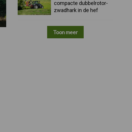
compacte dubbelrotor-
zwadhark in de hef
Toon meer