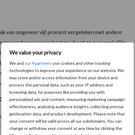
k van ongeveer vijf procent vergeleken met andere
ngeveer twee uur per hectare duurt en een werkelijke
We value your privacy
jftien hectare per dag te bewerken. Met andere
ien liter brandstof per dag per tractor. Als de
We and
our 4 partners
use cookies and other tracking
technologies to improve your experience on our website. We
et het aantal werkdagen in een jaar, wordt het
may store and/or access information from your device and
l voor aannemers die meerdere apparatuur gebruiken.
process the personal data, such as your IP address and
browsing data, for purposes like providing you with
cto
personalized ads and content, measuring marketing campaign
effectiveness, analyzing audience insights, collecting precise
geolocation data, and product development. Please note that
ens het gebruik vrij te komen van vuil. Dit is
your consent will be valid across all our subdomains. You can
 Hierdoor besteedt men minder tijd besteed aan
change or withdraw your consent at any time by clicking the