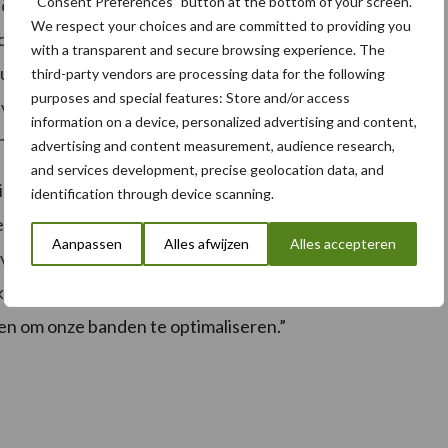
“Consent Preferences” button at the bottom of your screen.
ëntie. Tijdens de tests nam Agrimax V-Flecto de
We respect your choices and are committed to providing you
oordeel van acht tot 126 procent. Deze
with a transparent and secure browsing experience. The
uctiviteit, maar draagt ook bij aan het schoner houden
third-party vendors are processing data for the following
purposes and special features: Store and/or access
an het ene veld naar het andere. Dit is in
information on a device, personalized advertising and content,
het reinigen van openbare wegen.
advertising and content measurement, audience research,
and services development, precise geolocation data, and
ng van oplossingen blijkt uit onze Agrimax V-Flecto
identification through device scanning.
ertelt Lucia Salmaso, Managing Director van BKT
Aanpassen
Alles afwijzen
Alles accepteren
e impact op het milieu zijn het resultaat van
toekomstige behoeften van de moderne landbouw. We
gen om onze banden te optimaliseren.”