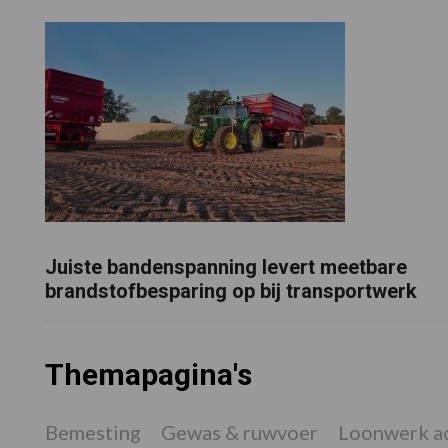
Juiste bandenspanning levert meetbare
brandstofbesparing op bij transportwerk
Themapagina's
Bemesting
Gewas & ruwvoer
Loonwerk ac