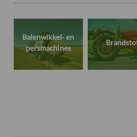
Balenwikkel- en
Brandsto
persmachines
Footer