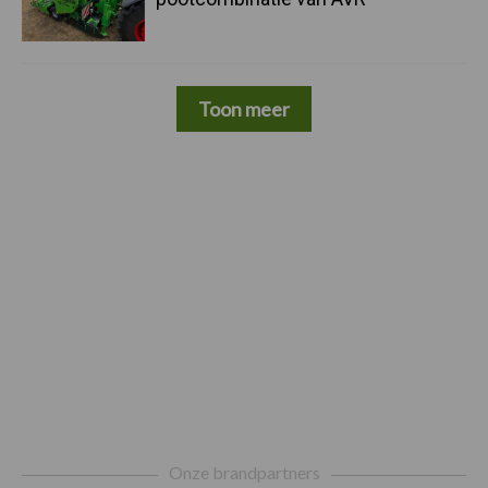
Toon meer
Footer
Onze brandpartners