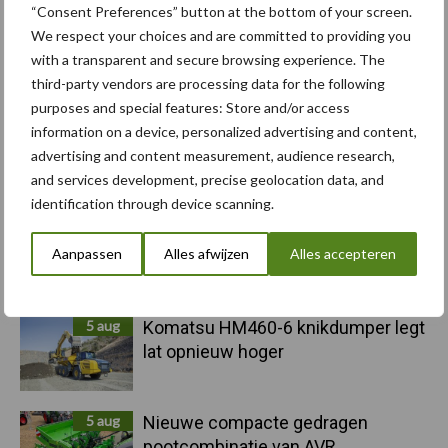
Sidebar
“Consent Preferences” button at the bottom of your screen.
We respect your choices and are committed to providing you
6 aug
"Hoge verwachtingen van schijven
with a transparent and secure browsing experience. The
voor kouters"
third-party vendors are processing data for the following
purposes and special features: Store and/or access
information on a device, personalized advertising and content,
5 aug
Albourgh Tyres breidt uit naar
advertising and content measurement, audience research,
nieuwe marktsegmenten
and services development, precise geolocation data, and
identification through device scanning.
5 aug
Caterpillar breidt gamma
Aanpassen
Alles afwijzen
Alles accepteren
elektrische bulldozers uit
5 aug
Komatsu HM460-6 knikdumper legt
lat opnieuw hoger
5 aug
Nieuwe compacte gedragen
pootcombinatie van AVR