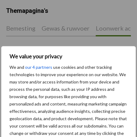
Themapagina's
Bemesting
Gewas & ruwvoer
Loonwerk activ
We value your privacy
Beregening /
Hakselen
We and
our 4 partners
use cookies and other tracking
Irrigatie
technologies to improve your experience on our website. We
may store and/or access information from your device and
process the personal data, such as your IP address and
browsing data, for purposes like providing you with
Toon meer
personalized ads and content, measuring marketing campaign
effectiveness, analyzing audience insights, collecting precise
geolocation data, and product development. Please note that
your consent will be valid across all our subdomains. You can
Primaire
Recent nieuws
Partner nieuws
change or withdraw your consent at any time by clicking the