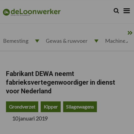
Spring
Door
Spring
Spring
naar
naar
naar
naar
Zoeken...
Zoek
deloonwerker.nl
de
de
de
de
hoofdnavigatie
hoofd
eerste
voettekst
inhoud
sidebar
Bemesting
Gewas & ruwvoer
Machines
Fabrikant DEWA neemt
fabrieksvertegenwoordiger in dienst
voor Nederland
Grondverzet
Kipper
Silagewagens
10 januari 2019