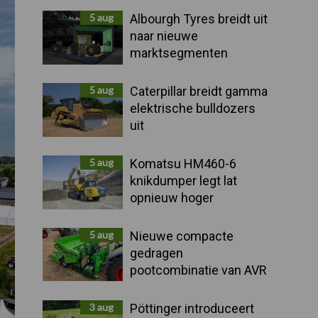
Sidebar
5 aug
Albourgh Tyres breidt uit
naar nieuwe
marktsegmenten
5 aug
Caterpillar breidt gamma
elektrische bulldozers
uit
5 aug
Komatsu HM460-6
knikdumper legt lat
opnieuw hoger
5 aug
Nieuwe compacte
gedragen
pootcombinatie van AVR
3 aug
Pöttinger introduceert