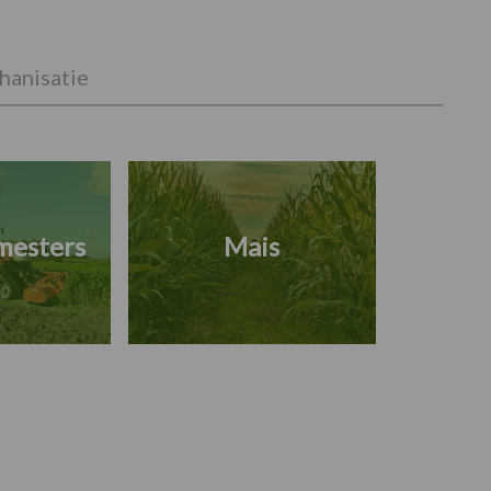
anisatie
mesters
Mais