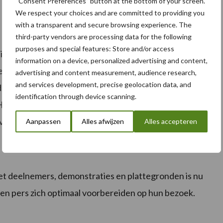
“Consent Preferences” button at the bottom of your screen.
We respect your choices and are committed to providing you
with a transparent and secure browsing experience. The
third-party vendors are processing data for the following
purposes and special features: Store and/or access
n ingericht die bezoekers een actueel beeld geven van
information on a device, personalized advertising and content,
eelt: van rassenontwikkeling en bemesting tot
advertising and content measurement, audience research,
and services development, precise geolocation data, and
. Deelnemende bedrijven zijn: Soiltech, Certis
identification through device scanning.
ZPC, BASF, Restrain, Agrico, Schaap Holland B.V.,
eris en Bionext.
Aanpassen
Alles afwijzen
Alles accepteren
t deelnemers, demonstraties en plattegronden is nu
en pers zich optimaal voorbereiden op hun bezoek.