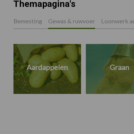
Themapagina's
Bemesting
Gewas & ruwvoer
Loonwerk ac
Aardappelen
Graan