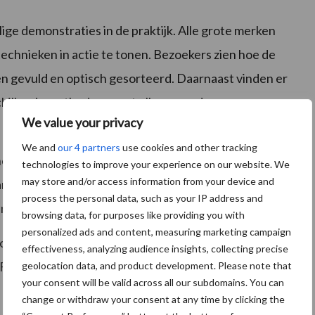
ge demonstraties in de praktijk. Alle grote merken
echnieken in actie te tonen. Bezoekers zien hoe de
ten gevuld en optisch gesorteerd. Daarnaast vinden er
schillende methoden naast elkaar worden
We value your privacy
We and
our 4 partners
use cookies and other tracking
het merk Case-IH. Het rooien vindt plaats door: Agri-
technologies to improve your experience on our website. We
may store and/or access information from your device and
port in trailers door: Beco, Brettmeister, Joskin, Van
process the personal data, such as your IP address and
n: AVR, Bijlsma Hercules, Dewulf,
browsing data, for purposes like providing you with
personalized ads and content, measuring marketing campaign
 door: AVR, Dewulf, Grimme, Mechatec, VHM Machinery
effectiveness, analyzing audience insights, collecting precise
 Flikweert Vision, MecSistem, TechNature, Tomra
geolocation data, and product development. Please note that
your consent will be valid across all our subdomains. You can
demonstratie looftrekken is in de handen van: Andela,
change or withdraw your consent at any time by clicking the