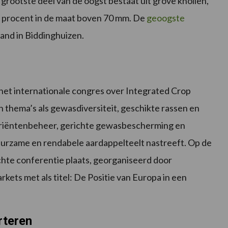
rootste deel van de oogst bestaat uit grove knollen,
2 procent in de maat boven 70 mm. De
geoogste
and in Biddinghuizen.
t internationale congres over Integrated Crop
hema’s als gewasdiversiteit, geschikte rassen en
triëntenbeheer, gerichte gewasbescherming en
uurzame en rendabele aardappelteelt nastreeft. Op de
hte conferentie plaats, georganiseerd door
ets met als titel: De Positie van Europa in een
rteren