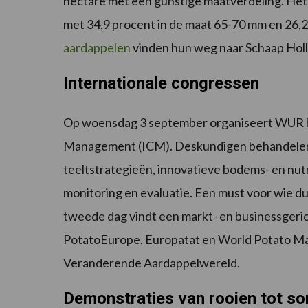
hectare met een gunstige maatverdeling. Het g
met 34,9 procent in de maat 65-70 mm en 26,
aardappelen
vinden hun weg naar Schaap Holl
Internationale congressen
Op woensdag 3 september organiseert WUR he
Management (ICM). Deskundigen behandelen t
teeltstrategieën, innovatieve bodems- en nu
monitoring en evaluatie. Een must voor wie d
tweede dag vindt een markt- en businessgeric
PotatoEurope, Europatat en World Potato Mark
Veranderende Aardappelwereld.
Demonstraties van rooien tot so