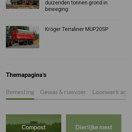
duizenden tonnen grond in
beweging
Kröger Terraliner MUP20SP
Themapagina's
Bemesting
Gewas & ruwvoer
Loonwerk activ
Compost
Dierlijke mest