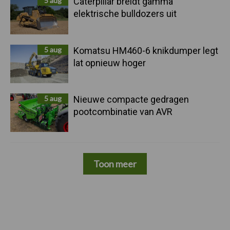
5 aug
Caterpillar breidt gamma
elektrische bulldozers uit
5 aug
Komatsu HM460-6 knikdumper legt
lat opnieuw hoger
5 aug
Nieuwe compacte gedragen
pootcombinatie van AVR
Toon meer