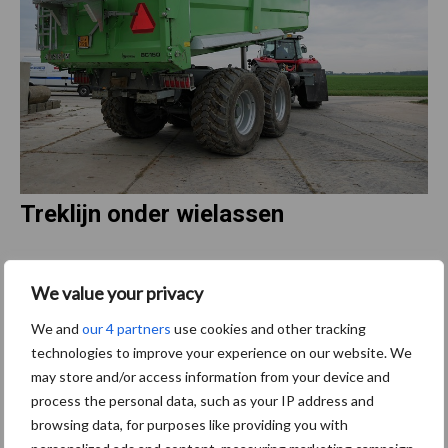
Treklijn onder wielassen
“Uitzonderlijk is daarnaast het scharnierpunt van het tandemstel.
We value your privacy
Het draaipunt bevindt zich onder de as van de wielen”. Schreuder
verwijst daarmee naar het effect dat door de constructie van het
We and
our 4 partners
use cookies and other tracking
‘Roll-Over Bogie’ onderstel wordt veroorzaakt.
technologies to improve your experience on our website. We
may store and/or access information from your device and
process the personal data, such as your IP address and
browsing data, for purposes like providing you with