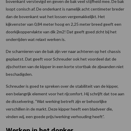
bovenkant verstevigd en geven de bak veel stijfheid mee. De bak
loopt conisch af. De onderkant is namelijk acht centimeter breder
dan de bovenkant wat het lossen vergemakkelijkt. Het
kijkvenster van 0,84 meter hoog en 2,25 meter breed geeft een
doorkijkoppervlakte van dik 2m2! Dat geeft goed zicht bij het
onderrijden wat relaxt werken is.
De scharnieren van de bak zijn ver naar achteren op het chassis
geplaatst. Dat geeft voor Schreuder ook het voordeel dat de
zijschotten van de kipper in een korte stortbak de zijwanden niet
beschadigden.
Schreuder is goed te spreken over de stabiliteit van de kipper,
een belangrijk element voor het rijcomfort. Hij schrijft dat toe aan
de disselvering. “Wat werking betreft zijn er behoorlijke
verschillen in de markt. Deze kipper heeft een bladveer die,
vinden wij, een goede prijs/werking verhouding heeft”.
Werken in het donker