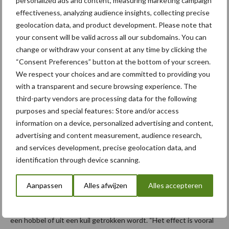
personalized ads and content, measuring marketing campaign
effectiveness, analyzing audience insights, collecting precise
geolocation data, and product development. Please note that
your consent will be valid across all our subdomains. You can
change or withdraw your consent at any time by clicking the
“Consent Preferences” button at the bottom of your screen.
We respect your choices and are committed to providing you
De twee wielassen zijn door middel van veerbladen met elkaar
with a transparent and secure browsing experience. The
verbonden. De wielassen zijn boven de uiteinden van de
third-party vendors are processing data for the following
veerbladen vastgeschroefd. De veerbladen op hun beurt , zijn
purposes and special features: Store and/or access
vastgeschroefd aan de ‘bevestigingstafel’ en via die ophanging
information on a device, personalized advertising and content,
met het chassis verbonden. Belangrijk detail is dat de veerbladen
advertising and content measurement, audience research,
boven een dwarsgeplaatste – en in de bevestigingstafel
and services development, precise geolocation data, and
gefixeerde as – komen te liggen.
identification through device scanning.
Deze onderste as verlaagt namelijk het zwaartepunt van de
Aanpassen
Alles afwijzen
Alles accepteren
kipper tot onder de wielassen en veroorzaakt daarmee een
treklijn waardoor de voorste as als het ware ‘van onder af’ over
een hobbel of uit een kuil getrokken wordt. “Het effect is vooral