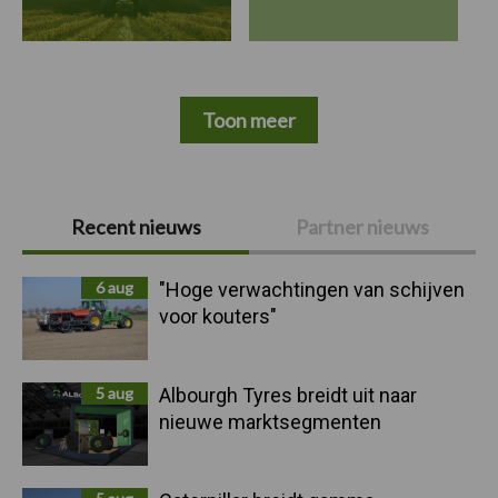
Toon meer
Primaire
Recent nieuws
Partner nieuws
Sidebar
6 aug
"Hoge verwachtingen van schijven
voor kouters"
5 aug
Albourgh Tyres breidt uit naar
nieuwe marktsegmenten