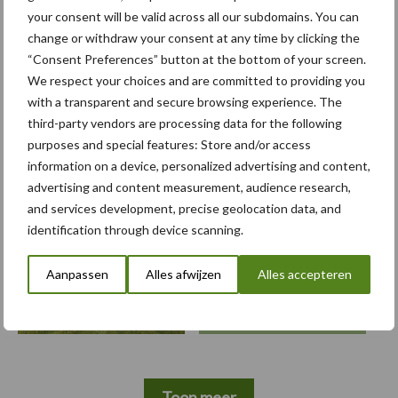
elektrische bulldozers uit
your consent will be valid across all our subdomains. You can
change or withdraw your consent at any time by clicking the
“Consent Preferences” button at the bottom of your screen.
We respect your choices and are committed to providing you
with a transparent and secure browsing experience. The
third-party vendors are processing data for the following
Themapagina's
purposes and special features: Store and/or access
information on a device, personalized advertising and content,
Bemesting
Gewas & ruwvoer
Loonwerk activ
advertising and content measurement, audience research,
and services development, precise geolocation data, and
identification through device scanning.
Aanpassen
Alles afwijzen
Alles accepteren
Compost
Dierlijke mest
Toon meer