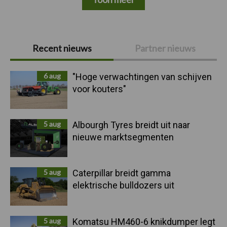
Primaire
Recent nieuws
Partner nieuws
Sidebar
6 aug
"Hoge verwachtingen van schijven
voor kouters"
5 aug
Albourgh Tyres breidt uit naar
nieuwe marktsegmenten
5 aug
Caterpillar breidt gamma
elektrische bulldozers uit
5 aug
Komatsu HM460-6 knikdumper legt