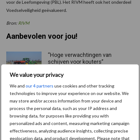
voor de Leefomgeving (PBL). Het RIVM heeft ook het onderdeel
Voedselveiligheid geëvalueerd.
Bron:
RIVM
Aanbevolen voor jou!
“Hoge verwachtingen van
schijven voor kouters”
We value your privacy
We and
our 4 partners
use cookies and other tracking
technologies to improve your experience on our website. We
Albourgh Tyres breidt uit
may store and/or access information from your device and
naar nieuwe
process the personal data, such as your IP address and
marktsegmenten
browsing data, for purposes like providing you with
personalized ads and content, measuring marketing campaign
effectiveness, analyzing audience insights, collecting precise
Caterpillar breidt gamma
geolocation data, and product development. Please note that