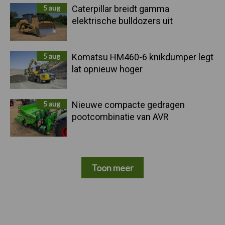
5 aug
Caterpillar breidt gamma
elektrische bulldozers uit
5 aug
Komatsu HM460-6 knikdumper legt
lat opnieuw hoger
5 aug
Nieuwe compacte gedragen
pootcombinatie van AVR
Toon meer