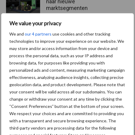
naar nieuwe
marktsegmenten
We value your privacy
Caterpillar breidt gamma
We and
our 4 partners
use cookies and other tracking
elektrische bulldozers uit
technologies to improve your experience on our website. We
may store and/or access information from your device and
process the personal data, such as your IP address and
browsing data, for purposes like providing you with
personalized ads and content, measuring marketing campaign
effectiveness, analyzing audience insights, collecting precise
Themapagina's
geolocation data, and product development. Please note that
your consent will be valid across all our subdomains. You can
Bemesting
Gewas & ruwvoer
Loonwerk activ
change or withdraw your consent at any time by clicking the
“Consent Preferences” button at the bottom of your screen.
We respect your choices and are committed to providing you
with a transparent and secure browsing experience. The
third-party vendors are processing data for the following
Compost
Dierlijke mest