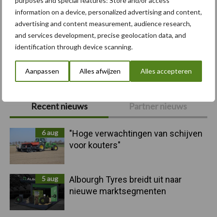
purposes and special features: Store and/or access
information on a device, personalized advertising and content,
advertising and content measurement, audience research,
and services development, precise geolocation data, and
identification through device scanning.
Toon meer
Aanpassen
Alles afwijzen
Alles accepteren
Primaire
Recent nieuws
Partner nieuws
Sidebar
6 aug
"Hoge verwachtingen van schijven
voor kouters"
5 aug
Albourgh Tyres breidt uit naar
nieuwe marktsegmenten