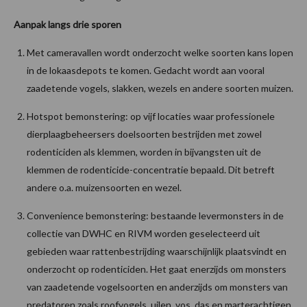
Aanpak langs drie sporen
Met cameravallen wordt onderzocht welke soorten kans lopen
in de lokaasdepots te komen. Gedacht wordt aan vooral
zaadetende vogels, slakken, wezels en andere soorten muizen.
Hotspot bemonstering: op vijf locaties waar professionele
dierplaagbeheersers doelsoorten bestrijden met zowel
rodenticiden als klemmen, worden in bijvangsten uit de
klemmen de rodenticide-concentratie bepaald. Dit betreft
andere o.a. muizensoorten en wezel.
Convenience bemonstering: bestaande levermonsters in de
collectie van DWHC en RIVM worden geselecteerd uit
gebieden waar rattenbestrijding waarschijnlijk plaatsvindt en
onderzocht op rodenticiden. Het gaat enerzijds om monsters
van zaadetende vogelsoorten en anderzijds om monsters van
predatoren zoals roofvogels, uilen, vos, das en marterachtigen.