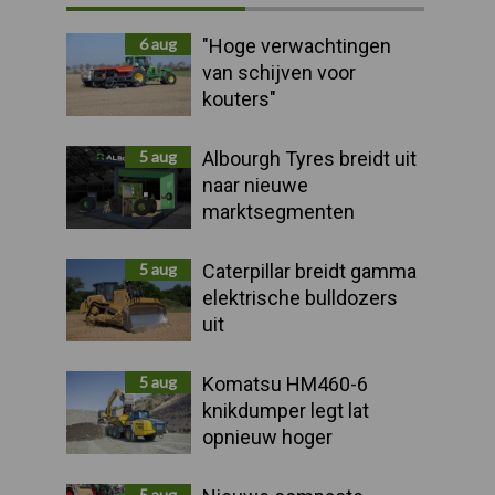
Sidebar
6 aug
"Hoge verwachtingen
van schijven voor
kouters"
5 aug
Albourgh Tyres breidt uit
naar nieuwe
marktsegmenten
5 aug
Caterpillar breidt gamma
elektrische bulldozers
uit
5 aug
Komatsu HM460-6
knikdumper legt lat
opnieuw hoger
5 aug