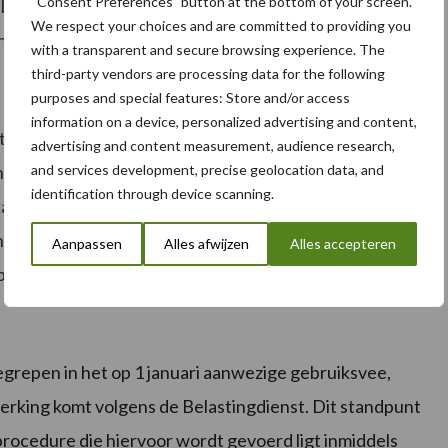
“Consent Preferences” button at the bottom of your screen.
ruiken bij de toepassing van het overgangsrecht in
We respect your choices and are committed to providing you
ng.
with a transparent and secure browsing experience. The
third-party vendors are processing data for the following
purposes and special features: Store and/or access
information on a device, personalized advertising and content,
e tot 1 januari 2018 de landbouwregeling hebt
advertising and content measurement, audience research,
 herzien. Deze herziening mag plaatsvinden in 1 van
and services development, precise geolocation data, and
identification through device scanning.
kan leiden tot complexe berekeningen. Met de
 je de voordruk btw over de voorraad dieren en
Aanpassen
Alles afwijzen
Alles accepteren
ber 2017 van jouw klanten eenvoudig berekenen.
grepen in het op 1 januari aanwezige gebruiksvee,
merking komt volgens de Belastingdienst. Dit standpunt
rocedure die hiervoor wordt gevoerd ligt inmiddels