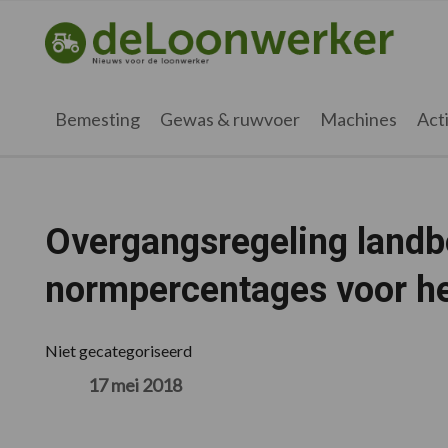
Spring
Door
Spring
Spring
naar
naar
naar
naar
deloonwerker.nl
de
de
de
de
hoofdnavigatie
hoofd
eerste
voettekst
inhoud
sidebar
Bemesting
Gewas & ruwvoer
Machines
Acti
Overgangsregeling landb
normpercentages voor he
Niet gecategoriseerd
17 mei 2018