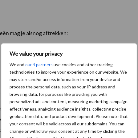
eën mag je alsnog aftrekken:
We value your privacy
We and
our 4 partners
use cookies and other tracking
technologies to improve your experience on our website. We
may store and/or access information from your device and
process the personal data, such as your IP address and
 in opslag
browsing data, for purposes like providing you with
personalized ads and content, measuring marketing campaign
an de in de waarde van deze goederen begrepen btw.
effectiveness, analyzing audience insights, collecting precise
geolocation data, and product development. Please note that
met de VLB (Vereniging van Accountants- en
your consent will be valid across all our subdomains. You can
eel uitmaakt, en LTO Nederland
change or withdraw your consent at any time by clicking the