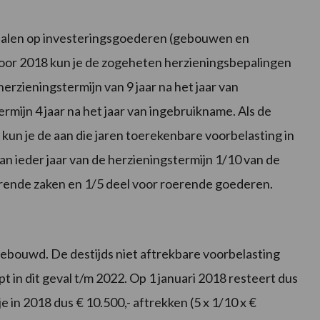
epalen op investeringsgoederen (gebouwen en
 voor 2018 kun je de zogeheten herzieningsbepalingen
rzieningstermijn van 9 jaar na het jaar van
rmijn 4 jaar na het jaar van ingebruikname. Als de
 kun je de aan die jaren toerekenbare voorbelasting in
aan ieder jaar van de herzieningstermijn 1/10 van de
rende zaken en 1/5 deel voor roerende goederen.
gebouwd. De destijds niet aftrekbare voorbelasting
t in dit geval t/m 2022. Op 1 januari 2018 resteert dus
e in 2018 dus € 10.500,- aftrekken (5 x 1/10 x €