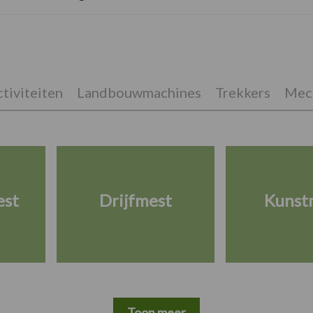
tiviteiten
Landbouwmachines
Trekkers
Mech
est
Drijfmest
Kunst
Toon meer