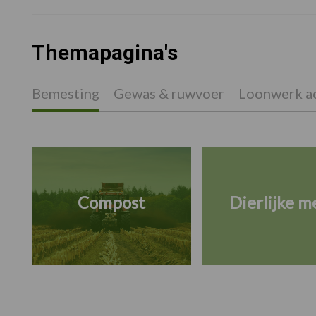
Themapagina's
Bemesting
Gewas & ruwvoer
Loonwerk ac
Compost
Dierlijke m