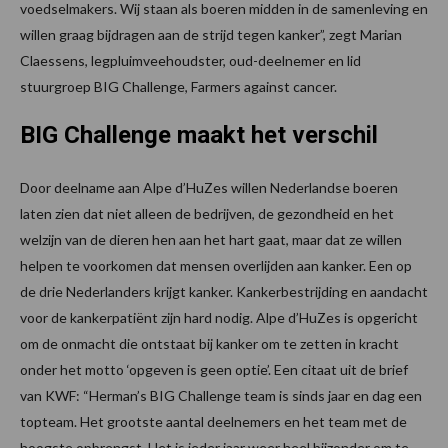
voedselmakers. Wij staan als boeren midden in de samenleving en
willen graag bijdragen aan de strijd tegen kanker”, zegt Marian
Claessens, legpluimveehoudster, oud-deelnemer en lid
stuurgroep BIG Challenge, Farmers against cancer.
BIG Challenge maakt het verschil
Door deelname aan Alpe d’HuZes willen Nederlandse boeren
laten zien dat niet alleen de bedrijven, de gezondheid en het
welzijn van de dieren hen aan het hart gaat, maar dat ze willen
helpen te voorkomen dat mensen overlijden aan kanker. Een op
de drie Nederlanders krijgt kanker. Kankerbestrijding en aandacht
voor de kankerpatiënt zijn hard nodig. Alpe d’HuZes is opgericht
om de onmacht die ontstaat bij kanker om te zetten in kracht
onder het motto ‘opgeven is geen optie’. Een citaat uit de brief
van KWF: “Herman’s BIG Challenge team is sinds jaar en dag een
topteam. Het grootste aantal deelnemers en het team met de
hoogste opbrengst. Het is ieder jaar weer heel bijzonder om te