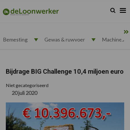
Spring
Door
Spring
Spring
naar
naar
naar
naar
Zoeken...
Zoek
deloonwerker.nl
de
de
de
de
hoofdnavigatie
hoofd
eerste
voettekst
inhoud
sidebar
Bemesting
Gewas & ruwvoer
Machines
Bijdrage BIG Challenge 10,4 miljoen euro
Niet gecategoriseerd
20 juli 2020