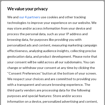
Caterpillar breidt gamma
We value your privacy
elektrische bulldozers uit
We and
our 4 partners
use cookies and other tracking
technologies to improve your experience on our website. We
may store and/or access information from your device and
process the personal data, such as your IP address and
browsing data, for purposes like providing you with
Themapagina's
personalized ads and content, measuring marketing campaign
effectiveness, analyzing audience insights, collecting precise
geolocation data, and product development. Please note that
Bemesting
Gewas & ruwvoer
Loonwerk activ
your consent will be valid across all our subdomains. You can
change or withdraw your consent at any time by clicking the
“Consent Preferences” button at the bottom of your screen.
We respect your choices and are committed to providing you
with a transparent and secure browsing experience. The
Compost
Dierlijke mest
third-party vendors are processing data for the following
purposes and special features: Store and/or access
information on a device, personalized advertising and content,