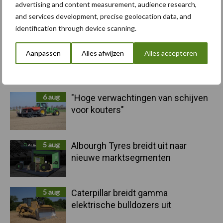
advertising and content measurement, audience research,
and services development, precise geolocation data, and
Toon meer
identification through device scanning.
Aanpassen
Alles afwijzen
Alles accepteren
Primaire
Recent nieuws
Partner nieuws
Sidebar
6 aug
"Hoge verwachtingen van schijven
voor kouters"
5 aug
Albourgh Tyres breidt uit naar
nieuwe marktsegmenten
5 aug
Caterpillar breidt gamma
elektrische bulldozers uit