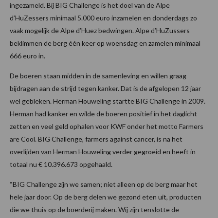
ingezameld. Bij BIG Challenge is het doel van de Alpe
d’HuZessers minimaal 5.000 euro inzamelen en donderdags zo
vaak mogelijk de Alpe d’Huez bedwingen. Alpe d’HuZussers
beklimmen de berg één keer op woensdag en zamelen minimaal
666 euro in.
De boeren staan midden in de samenleving en willen graag
bijdragen aan de strijd tegen kanker. Dat is de afgelopen 12 jaar
wel gebleken. Herman Houweling startte BIG Challenge in 2009.
Herman had kanker en wilde de boeren positief in het daglicht
zetten en veel geld ophalen voor KWF onder het motto Farmers
are Cool. BIG Challenge, farmers against cancer, is na het
overlijden van Herman Houweling verder gegroeid en heeft in
totaal nu € 10.396.673 opgehaald.
“BIG Challenge zijn we samen; niet alleen op de berg maar het
hele jaar door. Op de berg delen we gezond eten uit, producten
die we thuis op de boerderij maken. Wij zijn tenslotte de