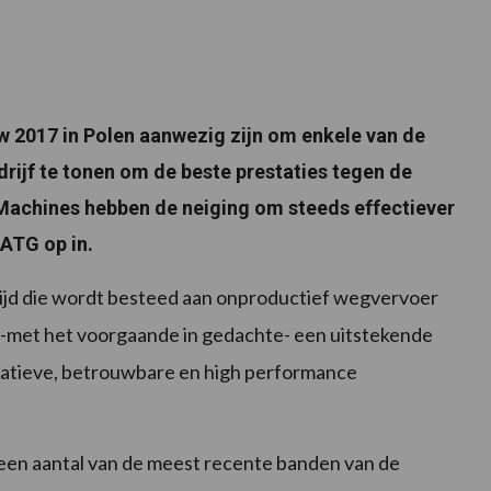
ow 2017 in Polen aanwezig zijn om enkele van de
rijf te tonen om de beste prestaties tegen de
achines hebben de neiging om steeds effectiever
 ATG op in.
 tijd die wordt besteed aan onproductief wegvervoer
t -met het voorgaande in gedachte- een uitstekende
ovatieve, betrouwbare en high performance
een aantal van de meest recente banden van de