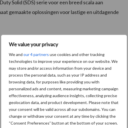
 Duty Solid (SDS) serie voor een breed scala aan
at gemaakte oplossingen voor lastige en uitdagende
We value your privacy
We and
our 4 partners
use cookies and other tracking
technologies to improve your experience on our website. We
may store and/or access information from your device and
process the personal data, such as your IP address and
browsing data, for purposes like providing you with
personalized ads and content, measuring marketing campaign
effectiveness, analyzing audience insights, collecting precise
geolocation data, and product development. Please note that
your consent will be valid across all our subdomains. You can
change or withdraw your consent at any time by clicking the
“Consent Preferences” button at the bottom of your screen.