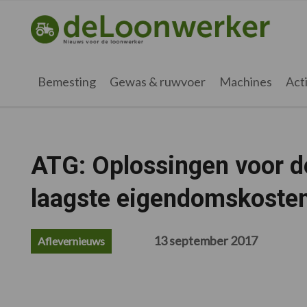
Spring
Door
Spring
Spring
naar
naar
naar
naar
deloonwerker.nl
de
de
de
de
hoofdnavigatie
hoofd
eerste
voettekst
inhoud
sidebar
Bemesting
Gewas & ruwvoer
Machines
Acti
ATG: Oplossingen voor de
laagste eigendomskoste
13 september 2017
Aflevernieuws