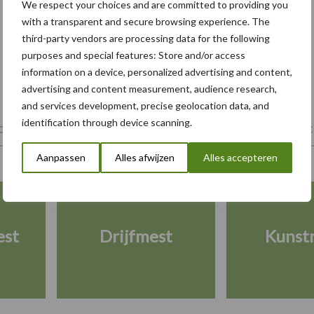
We respect your choices and are committed to providing you
Albourgh Tyres breidt uit naar nieuwe
with a transparent and secure browsing experience. The
marktsegmenten
third-party vendors are processing data for the following
purposes and special features: Store and/or access
information on a device, personalized advertising and content,
advertising and content measurement, audience research,
and services development, precise geolocation data, and
identification through device scanning.
tiviteiten
Landbouwmachines
Trekkers
Mech
Aanpassen
Alles afwijzen
Alles accepteren
est
Drijfmest
Kunst