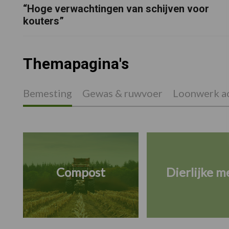
“Hoge verwachtingen van schijven voor
kouters”
Themapagina's
Bemesting
Gewas & ruwvoer
Loonwerk ac
Compost
Dierlijke m