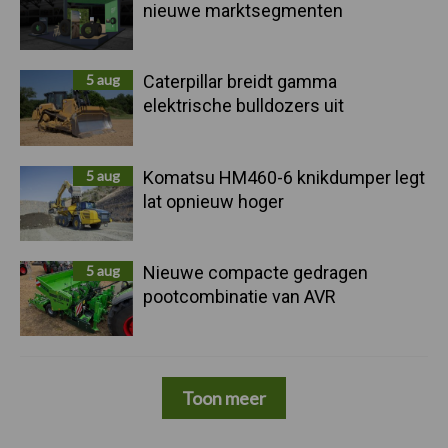
nieuwe marktsegmenten
5 aug
Caterpillar breidt gamma
elektrische bulldozers uit
5 aug
Komatsu HM460-6 knikdumper legt
lat opnieuw hoger
5 aug
Nieuwe compacte gedragen
pootcombinatie van AVR
Toon meer