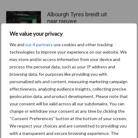
Albourgh Tyres breidt uit
naar nieuwe
marktsegmenten
We value your privacy
We and
our 4 partners
use cookies and other tracking
technologies to improve your experience on our website. We
Caterpillar breidt gamma
may store and/or access information from your device and
elektrische bulldozers uit
process the personal data, such as your IP address and
browsing data, for purposes like providing you with
personalized ads and content, measuring marketing campaign
effectiveness, analyzing audience insights, collecting precise
geolocation data, and product development. Please note that
Themapagina's
your consent will be valid across all our subdomains. You can
change or withdraw your consent at any time by clicking the
“Consent Preferences” button at the bottom of your screen.
Bemesting
Gewas & ruwvoer
Loonwerk activ
We respect your choices and are committed to providing you
with a transparent and secure browsing experience. The