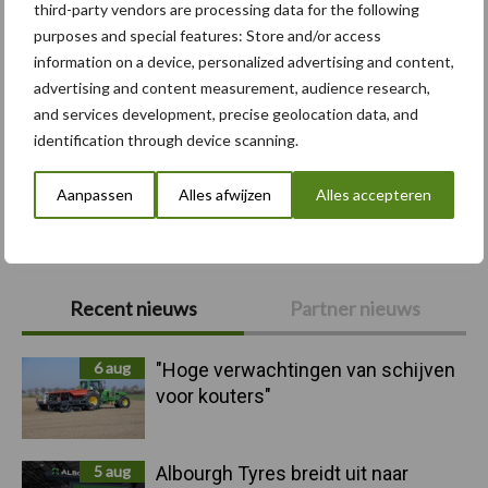
third-party vendors are processing data for the following
purposes and special features: Store and/or access
information on a device, personalized advertising and content,
Compost
Dierlijke mest
advertising and content measurement, audience research,
and services development, precise geolocation data, and
identification through device scanning.
Aanpassen
Alles afwijzen
Alles accepteren
Toon meer
Primaire
Recent nieuws
Partner nieuws
Sidebar
6 aug
"Hoge verwachtingen van schijven
voor kouters"
5 aug
Albourgh Tyres breidt uit naar