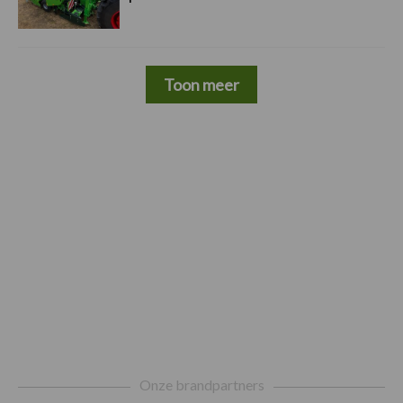
Toon meer
Footer
Onze brandpartners