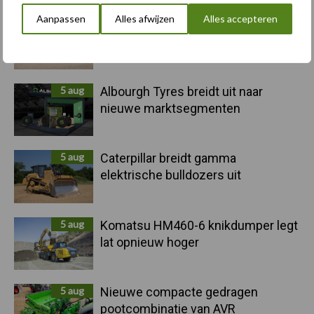
Sidebar
Aanpassen
Alles afwijzen
Alles accepteren
6 aug
"Hoge verwachtingen van schijven
voor kouters"
5 aug
Albourgh Tyres breidt uit naar
nieuwe marktsegmenten
5 aug
Caterpillar breidt gamma
elektrische bulldozers uit
5 aug
Komatsu HM460-6 knikdumper legt
lat opnieuw hoger
5 aug
Nieuwe compacte gedragen
pootcombinatie van AVR