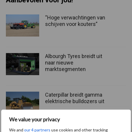
“Hoge verwachtingen van
schijven voor kouters”
Albourgh Tyres breidt uit
naar nieuwe
marktsegmenten
Caterpillar breidt gamma
elektrische bulldozers uit
We value your privacy
We and
our 4 partners
use cookies and other tracking