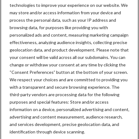
technologies to improve your experience on our website. We
Themapagina's
may store and/or access information from your device and
process the personal data, such as your IP address and
Bemesting
Gewas & ruwvoer
Loonwerk activ
browsing data, for purposes like providing you with
personalized ads and content, measuring marketing campaign
effectiveness, analyzing audience insights, collecting precise
geolocation data, and product development. Please note that
your consent will be valid across all our subdomains. You can
Compost
Dierlijke mest
change or withdraw your consent at any time by clicking the
“Consent Preferences” button at the bottom of your screen.
We respect your choices and are committed to providing you
with a transparent and secure browsing experience. The
third-party vendors are processing data for the following
purposes and special features: Store and/or access
Toon meer
information on a device, personalized advertising and content,
advertising and content measurement, audience research,
and services development, precise geolocation data, and
Primaire
identification through device scanning.
Recent nieuws
Partner nieuws