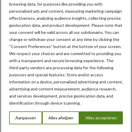
browsing data, for purposes like providing you with
consoles, stuurwielen en ontvangers die met kwaliteit in het
personalized ads and content, measuring marketing campaign
achterhoofd zijn ontworpen.”
effectiveness, analyzing audience insights, collecting precise
De Value Line Steering oplossing is nu verkrijgbaar via het
geolocation data, and product development. Please note that
your consent will be valid across all our subdomains. You can
wereldwijde netwerk van geautoriseerde dealers van Topcon
change or withdraw your consent at any time by clicking the
Agriculture. Voor meer informatie over de oplossing voor
“Consent Preferences” button at the bottom of your screen.
automatische besturing en het volledige scala van
We respect your choices and are committed to providing you
precisielandbouwtechnologieën van Topcon Agriculture, kunt u
with a transparent and secure browsing experience. The
topconpositioning.com/value-line
bezoeken.
third-party vendors are processing data for the following
purposes and special features: Store and/or access
Bron en beeld:
Topcon Agriculture
information on a device, personalized advertising and content,
Aanbevolen voor jou! trekkers
advertising and content measurement, audience research,
and services development, precise geolocation data, and
identification through device scanning.
Fendt 313 van familie Calis:
van kelderbouw tot balen
Aanpassen
Alles afwijzen
Alles accepteren
laden