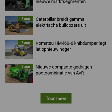
nieuwe marktsegmenten
5 aug
Caterpillar breidt gamma
elektrische bulldozers uit
5 aug
Komatsu HM460-6 knikdumper legt
lat opnieuw hoger
5 aug
Nieuwe compacte gedragen
pootcombinatie van AVR
Toon meer