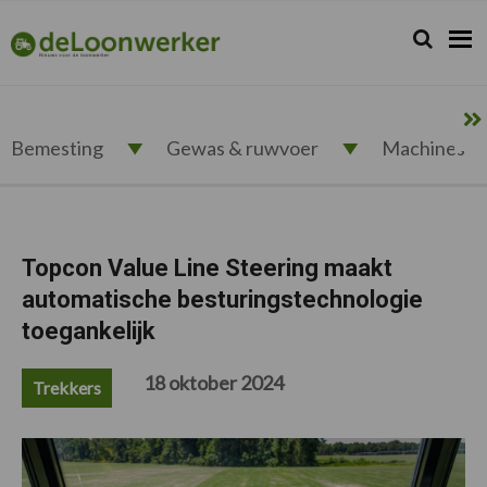
Spring
Door
Spring
Spring
naar
naar
naar
naar
Zoeken...
Zoek
deloonwerker.nl
de
de
de
de
hoofdnavigatie
hoofd
eerste
voettekst
inhoud
sidebar
Bemesting
Gewas & ruwvoer
Machines
Topcon Value Line Steering maakt
automatische besturingstechnologie
toegankelijk
18 oktober 2024
Trekkers