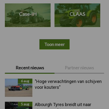
Case-IH
CLAAS
Toon meer
Primaire
Recent nieuws
Partner nieuws
Sidebar
6 aug
"Hoge verwachtingen van schijven
voor kouters"
5 aug
Albourgh Tyres breidt uit naar