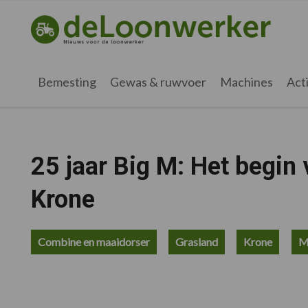
Spring
Door
Spring
Spring
naar
naar
naar
naar
deloonwerker.nl
de
de
de
de
hoofdnavigatie
hoofd
eerste
voettekst
inhoud
sidebar
Bemesting
Gewas & ruwvoer
Machines
Acti
25 jaar Big M: Het begin 
Krone
Combine en maaidorser
Grasland
Krone
M