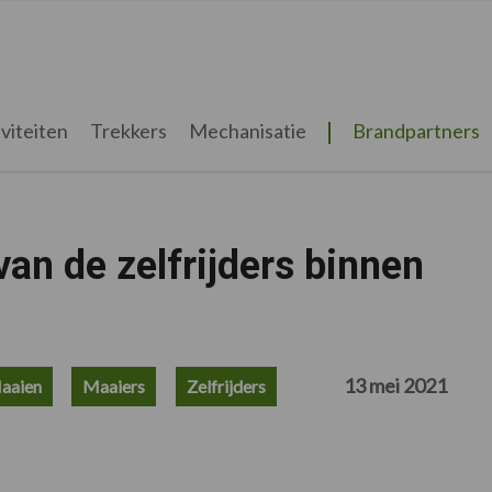
viteiten
Trekkers
Mechanisatie
Brandpartners
van de zelfrijders binnen
13 mei 2021
aaien
Maaiers
Zelfrijders