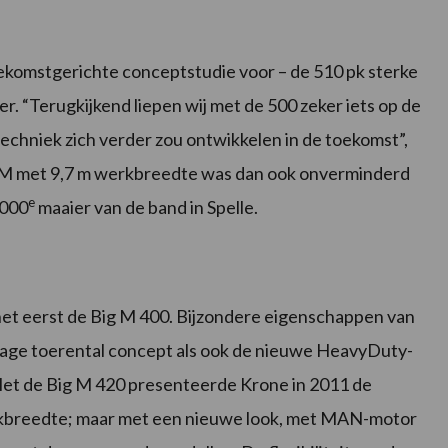
ekomstgerichte conceptstudie voor – de 510 pk sterke
. “Terugkijkend liepen wij met de 500 zeker iets op de
techniek zich verder zou ontwikkelen in de toekomst”,
 M met 9,7 m werkbreedte was dan ook onverminderd
e
1000
maaier van de band in Spelle.
et eerst de Big M 400. Bijzondere eigenschappen van
 lage toerental concept als ook de nieuwe HeavyDuty-
Met de Big M 420 presenteerde Krone in 2011 de
rkbreedte; maar met een nieuwe look, met MAN-motor