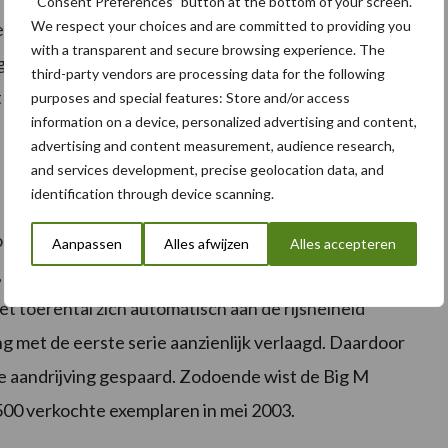
“Consent Preferences” button at the bottom of your screen.
We respect your choices and are committed to providing you
er van Krone werd in 1999 tijdens een 24-urige
with a transparent and secure browsing experience. The
e gemaaid
grasland
en een uurrecord van 15,2 hectare!
third-party vendors are processing data for the following
t “Guinnessbook of Records” haalde, overtuigden ook
purposes and special features: Store and/or access
information on a device, personalized advertising and content,
advertising and content measurement, audience research,
and services development, precise geolocation data, and
identification through device scanning.
rontwikkelde Big M II; bij deze machine werd niet
Aanpassen
Alles afwijzen
Alles accepteren
, ook de rijaandrijving werd nieuw geconstrueerd.
et toerental zich automatisch aan de rijsnelheid
ing met de eerste serie aanzienlijk verlaagd. Daardoor
e aandrijving gespaard. Zodoende wist de Big M
500 verkochte exemplaren in mei 2003.