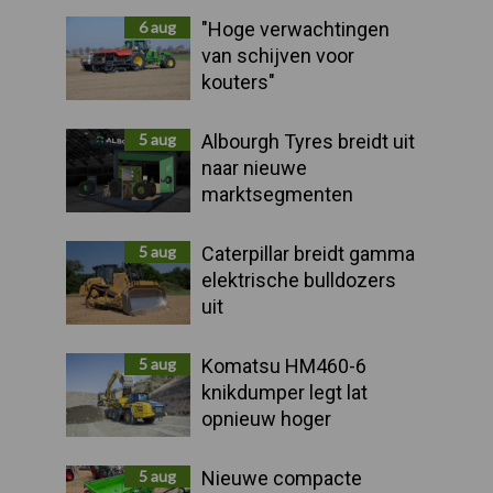
Sidebar
6 aug
"Hoge verwachtingen
van schijven voor
kouters"
5 aug
Albourgh Tyres breidt uit
naar nieuwe
marktsegmenten
5 aug
Caterpillar breidt gamma
elektrische bulldozers
uit
5 aug
Komatsu HM460-6
knikdumper legt lat
opnieuw hoger
5 aug
Nieuwe compacte