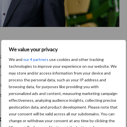
We value your privacy
zorgde voor voldoende gespreksstof en uitgebreide
We and
our 4 partners
use cookies and other tracking
al verrassend snel een voet aan de grond in de praktijk.
technologies to improve your experience on our website. We
may store and/or access information from your device and
 waren van begin af aan enthousiast. Aan de ene kant
process the personal data, such as your IP address and
nwege de toelating op de weg tot 40 km/h. Zo wisten
browsing data, for purposes like providing you with
personalized ads and content, measuring marketing campaign
e capaciteit en een zo snel mogelijke wissel van het ene
effectiveness, analyzing audience insights, collecting precise
geolocation data, and product development. Please note that
your consent will be valid across all our subdomains. You can
ecord
change or withdraw your consent at any time by clicking the