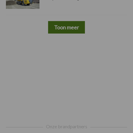
Toon meer
Footer
Onze brandpartners