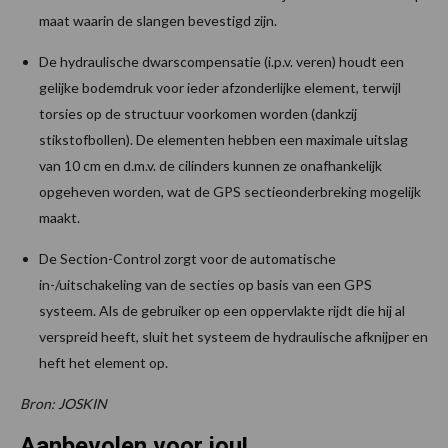
maat waarin de slangen bevestigd zijn.
De hydraulische dwarscompensatie (i.p.v. veren) houdt een
gelijke bodemdruk voor ieder afzonderlijke element, terwijl
torsies op de structuur voorkomen worden (dankzij
stikstofbollen). De elementen hebben een maximale uitslag
van 10 cm en d.m.v. de cilinders kunnen ze onafhankelijk
opgeheven worden, wat de GPS sectieonderbreking mogelijk
maakt.
De Section-Control zorgt voor de automatische
in-/uitschakeling van de secties op basis van een GPS
systeem. Als de gebruiker op een oppervlakte rijdt die hij al
verspreid heeft, sluit het systeem de hydraulische afknijper en
heft het element op.
Bron: JOSKIN
Aanbevolen voor jou!