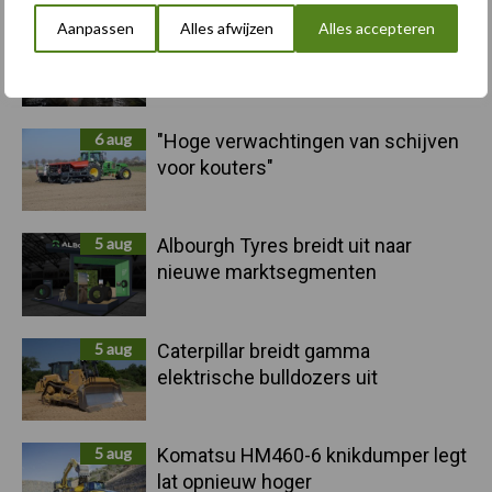
Sidebar
Aanpassen
Alles afwijzen
Alles accepteren
10 aug
Machines en werktuigen gewild
doelwit criminelen
6 aug
"Hoge verwachtingen van schijven
voor kouters"
5 aug
Albourgh Tyres breidt uit naar
nieuwe marktsegmenten
5 aug
Caterpillar breidt gamma
elektrische bulldozers uit
5 aug
Komatsu HM460-6 knikdumper legt
lat opnieuw hoger