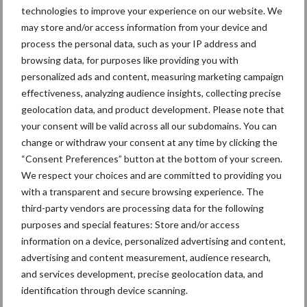
technologies to improve your experience on our website. We
Themapagina's
may store and/or access information from your device and
process the personal data, such as your IP address and
Bemesting
Gewas & ruwvoer
Loonwerk activ
browsing data, for purposes like providing you with
personalized ads and content, measuring marketing campaign
effectiveness, analyzing audience insights, collecting precise
geolocation data, and product development. Please note that
your consent will be valid across all our subdomains. You can
Amazone
Joskin
change or withdraw your consent at any time by clicking the
“Consent Preferences” button at the bottom of your screen.
We respect your choices and are committed to providing you
with a transparent and secure browsing experience. The
third-party vendors are processing data for the following
Toon meer
purposes and special features: Store and/or access
information on a device, personalized advertising and content,
advertising and content measurement, audience research,
and services development, precise geolocation data, and
Primaire
Recent nieuws
Partner nieuws
identification through device scanning.