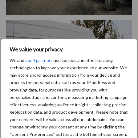
We value your privacy
We and
our 4 partners
use cookies and other tracking
technologies to improve your experience on our website. We
may store and/or access information from your device and
process the personal data, such as your IP address and
browsing data, for purposes like providing you with
personalized ads and content, measuring marketing campaign
effectiveness, analyzing audience insights, collecting precise
geolocation data, and product development. Please note that
Tekst en foto’s: Martin de Vries
your consent will be valid across all our subdomains. You can
Aanbevolen voor jou!
change or withdraw your consent at any time by clicking the
“Consent Preferences” button at the bottom of your screen.