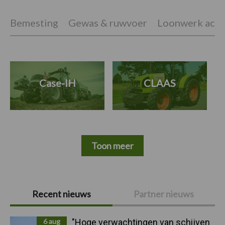
Bemesting
Gewas & ruwvoer
Loonwerk activ
Case-IH
CLAAS
Toon meer
Primaire
Recent nieuws
Partner nieuws
Sidebar
6 aug
"Hoge verwachtingen van schijven