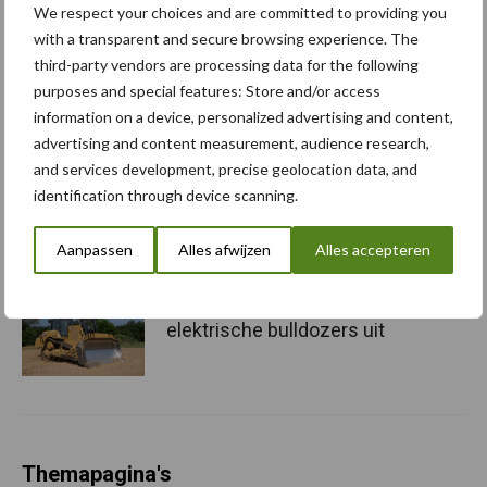
We respect your choices and are committed to providing you
“Hoge verwachtingen van
with a transparent and secure browsing experience. The
schijven voor kouters”
third-party vendors are processing data for the following
purposes and special features: Store and/or access
information on a device, personalized advertising and content,
advertising and content measurement, audience research,
Albourgh Tyres breidt uit
and services development, precise geolocation data, and
naar nieuwe
identification through device scanning.
marktsegmenten
Aanpassen
Alles afwijzen
Alles accepteren
Caterpillar breidt gamma
elektrische bulldozers uit
Themapagina's