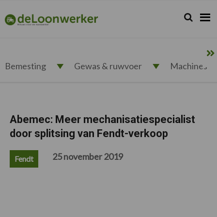
Spring
Door
Spring
Spring
naar
naar
naar
naar
Zoeken...
Zoek
deloonwerker.nl
de
de
de
de
hoofdnavigatie
hoofd
eerste
voettekst
inhoud
sidebar
Bemesting
Gewas & ruwvoer
Machines
Abemec: Meer mechanisatiespecialist
door splitsing van Fendt-verkoop
25 november 2019
Fendt