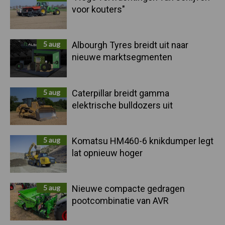
voor kouters"
5 aug
Albourgh Tyres breidt uit naar
nieuwe marktsegmenten
5 aug
Caterpillar breidt gamma
elektrische bulldozers uit
5 aug
Komatsu HM460-6 knikdumper legt
lat opnieuw hoger
5 aug
Nieuwe compacte gedragen
pootcombinatie van AVR