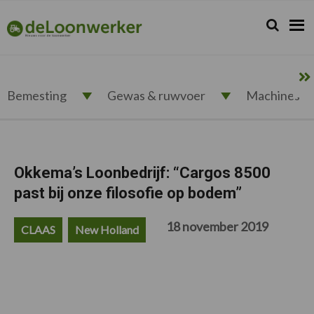
Spring
Door
Spring
Spring
naar
naar
naar
naar
Zoeken...
Zoek
deloonwerker.nl
de
de
de
de
hoofdnavigatie
hoofd
eerste
voettekst
inhoud
sidebar
Bemesting
Gewas & ruwvoer
Machines
Okkema’s Loonbedrijf: “Cargos 8500
past bij onze filosofie op bodem”
18 november 2019
CLAAS
New Holland