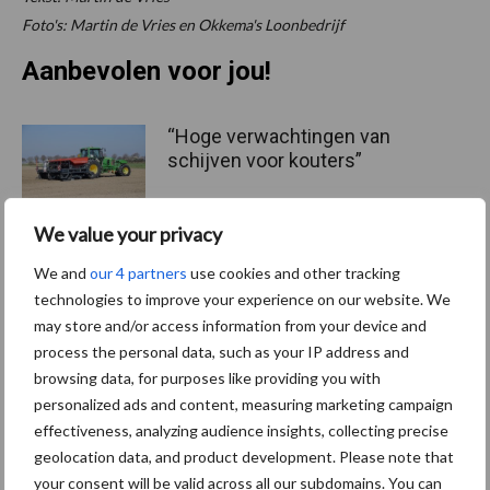
Foto's: Martin de Vries en Okkema's Loonbedrijf
Aanbevolen voor jou!
“Hoge verwachtingen van
schijven voor kouters”
We value your privacy
We and
our 4 partners
use cookies and other tracking
Albourgh Tyres breidt uit
technologies to improve your experience on our website. We
naar nieuwe
may store and/or access information from your device and
marktsegmenten
process the personal data, such as your IP address and
browsing data, for purposes like providing you with
personalized ads and content, measuring marketing campaign
Caterpillar breidt gamma
effectiveness, analyzing audience insights, collecting precise
elektrische bulldozers uit
geolocation data, and product development. Please note that
your consent will be valid across all our subdomains. You can