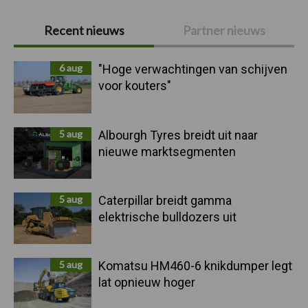
Primaire
Recent nieuws
Partner nieuws
Sidebar
6 aug
"Hoge verwachtingen van schijven
voor kouters"
5 aug
Albourgh Tyres breidt uit naar
nieuwe marktsegmenten
5 aug
Caterpillar breidt gamma
elektrische bulldozers uit
5 aug
Komatsu HM460-6 knikdumper legt
lat opnieuw hoger