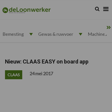
Spring
Door
Spring
Spring
naar
naar
naar
naar
Zoeken...
Zoek
deloonwerker.nl
de
de
de
de
hoofdnavigatie
hoofd
eerste
voettekst
inhoud
sidebar
Bemesting
Gewas & ruwvoer
Machines
Nieuw: CLAAS EASY on board app
24 mei 2017
CLAAS