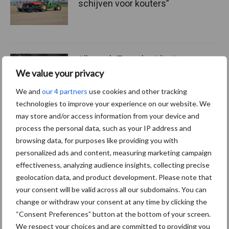
schijven voor kouters”
Albourgh Tyres breidt uit
naar nieuwe
We value your privacy
marktsegmenten
We and
our 4 partners
use cookies and other tracking
technologies to improve your experience on our website. We
may store and/or access information from your device and
Caterpillar breidt gamma
process the personal data, such as your IP address and
elektrische bulldozers uit
browsing data, for purposes like providing you with
personalized ads and content, measuring marketing campaign
effectiveness, analyzing audience insights, collecting precise
geolocation data, and product development. Please note that
your consent will be valid across all our subdomains. You can
change or withdraw your consent at any time by clicking the
Themapagina's
“Consent Preferences” button at the bottom of your screen.
We respect your choices and are committed to providing you