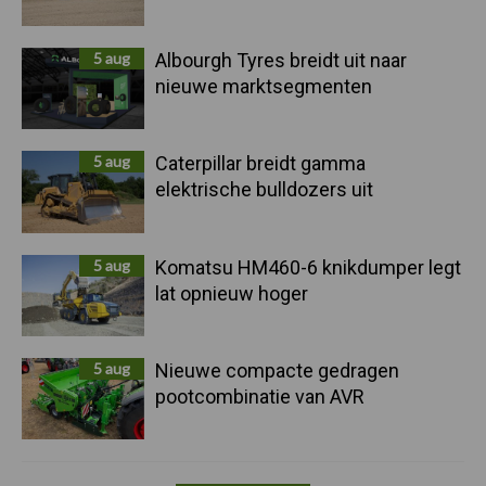
5 aug
Albourgh Tyres breidt uit naar
nieuwe marktsegmenten
5 aug
Caterpillar breidt gamma
elektrische bulldozers uit
5 aug
Komatsu HM460-6 knikdumper legt
lat opnieuw hoger
5 aug
Nieuwe compacte gedragen
pootcombinatie van AVR