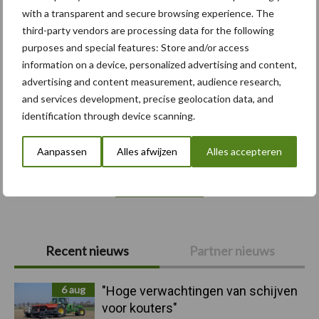
Bemesting
Gewas & ruwvoer
Loonwerk activ
with a transparent and secure browsing experience. The
third-party vendors are processing data for the following
purposes and special features: Store and/or access
information on a device, personalized advertising and content,
advertising and content measurement, audience research,
Case-IH
CLAAS
and services development, precise geolocation data, and
identification through device scanning.
Aanpassen
Alles afwijzen
Alles accepteren
Toon meer
Primaire
Recent nieuws
Partner nieuws
Sidebar
6 aug
"Hoge verwachtingen van schijven
voor kouters"