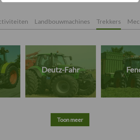
tiviteiten
Landbouwmachines
Trekkers
Mech
Deutz-Fahr
Fen
Toon meer