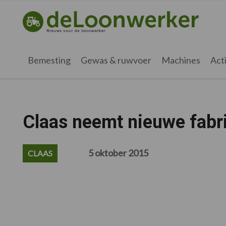
Spring
Door
Spring
Spring
naar
naar
naar
naar
deloonwerker.nl
de
de
de
de
hoofdnavigatie
hoofd
eerste
voettekst
inhoud
sidebar
Bemesting
Gewas & ruwvoer
Machines
Acti
Claas neemt nieuwe fabri
5 oktober 2015
CLAAS