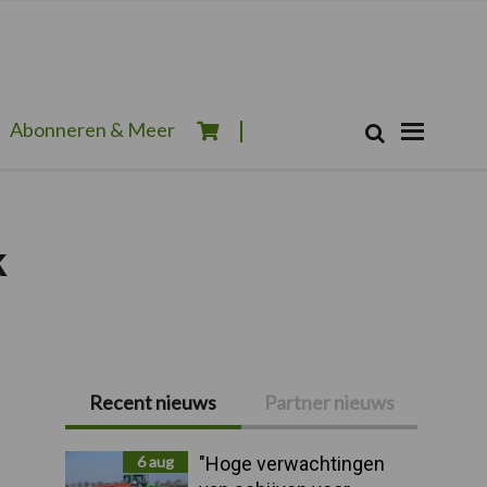
Zoeken...
Abonneren & Meer
Zoek
k
Recent nieuws
Partner nieuws
Primaire
Sidebar
6 aug
"Hoge verwachtingen