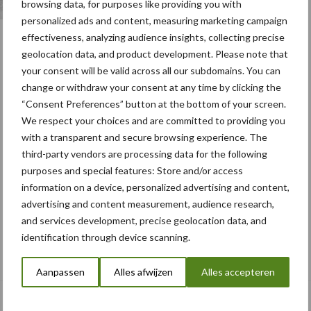
browsing data, for purposes like providing you with
personalized ads and content, measuring marketing campaign
effectiveness, analyzing audience insights, collecting precise
geolocation data, and product development. Please note that
your consent will be valid across all our subdomains. You can
change or withdraw your consent at any time by clicking the
“Consent Preferences” button at the bottom of your screen.
We respect your choices and are committed to providing you
with a transparent and secure browsing experience. The
third-party vendors are processing data for the following
purposes and special features: Store and/or access
information on a device, personalized advertising and content,
advertising and content measurement, audience research,
and services development, precise geolocation data, and
identification through device scanning.
Albourgh Tyres breidt uit naar nieuwe
marktsegmenten
Aanpassen
Alles afwijzen
Alles accepteren