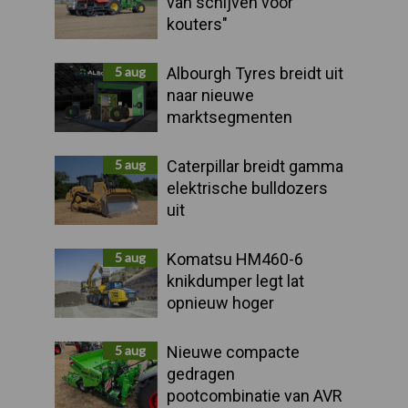
van schijven voor
kouters"
5 aug
Albourgh Tyres breidt uit
naar nieuwe
marktsegmenten
5 aug
Caterpillar breidt gamma
elektrische bulldozers
uit
5 aug
Komatsu HM460-6
knikdumper legt lat
opnieuw hoger
5 aug
Nieuwe compacte
gedragen
pootcombinatie van AVR