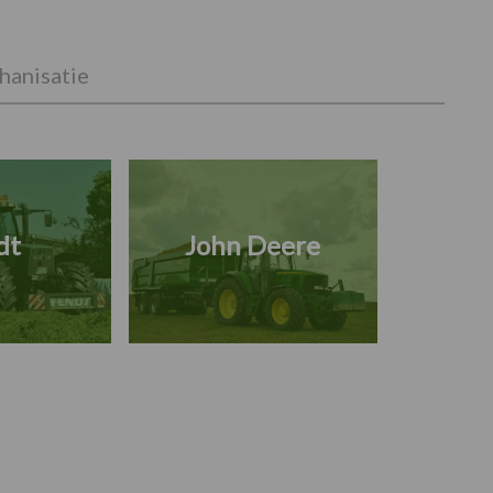
anisatie
dt
John Deere