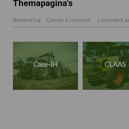
Themapagina's
Bemesting
Gewas & ruwvoer
Loonwerk ac
Case-IH
CLAAS