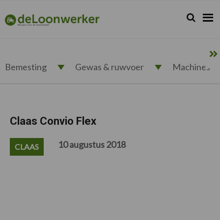
Spring
Door
Spring
Spring
naar
naar
naar
naar
Zoeken...
Zoek
deloonwerker.nl
de
de
de
de
hoofdnavigatie
hoofd
eerste
voettekst
inhoud
sidebar
Bemesting
Gewas & ruwvoer
Machines
Claas Convio Flex
10 augustus 2018
CLAAS