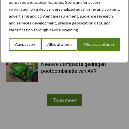
purposes and special features: Store and/or access
5 aug
Caterpillar breidt gamma
information on a device, personalized advertising and content,
elektrische bulldozers uit
advertising and content measurement, audience research,
and services development, precise geolocation data, and
identification through device scanning.
5 aug
Komatsu HM460-6 knikdumper legt
lat opnieuw hoger
Aanpassen
Alles afwijzen
Alles accepteren
5 aug
Nieuwe compacte gedragen
pootcombinatie van AVR
Toon meer