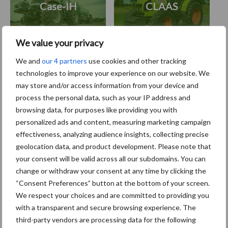
Case-IH
CLAAS
We value your privacy
We and
our 4 partners
use cookies and other tracking
Toon meer
technologies to improve your experience on our website. We
may store and/or access information from your device and
process the personal data, such as your IP address and
browsing data, for purposes like providing you with
Primaire
Recent nieuws
Partner nieuws
personalized ads and content, measuring marketing campaign
Sidebar
effectiveness, analyzing audience insights, collecting precise
geolocation data, and product development. Please note that
6 aug
"Hoge verwachtingen van schijven
your consent will be valid across all our subdomains. You can
voor kouters"
change or withdraw your consent at any time by clicking the
“Consent Preferences” button at the bottom of your screen.
5 aug
Albourgh Tyres breidt uit naar
We respect your choices and are committed to providing you
nieuwe marktsegmenten
with a transparent and secure browsing experience. The
third-party vendors are processing data for the following