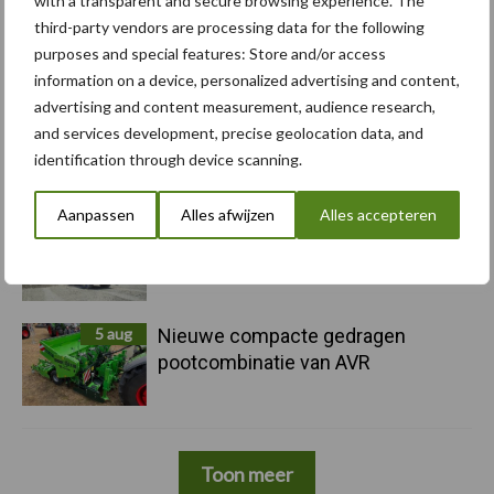
with a transparent and secure browsing experience. The
5 aug
Albourgh Tyres breidt uit naar
third-party vendors are processing data for the following
nieuwe marktsegmenten
purposes and special features: Store and/or access
information on a device, personalized advertising and content,
advertising and content measurement, audience research,
5 aug
Caterpillar breidt gamma
and services development, precise geolocation data, and
elektrische bulldozers uit
identification through device scanning.
Aanpassen
Alles afwijzen
Alles accepteren
5 aug
Komatsu HM460-6 knikdumper legt
lat opnieuw hoger
5 aug
Nieuwe compacte gedragen
pootcombinatie van AVR
Toon meer