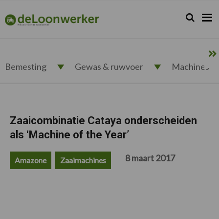
Spring
Door
Spring
Spring
naar
naar
naar
naar
Zoeken...
Zoek
deloonwerker.nl
de
de
de
de
hoofdnavigatie
hoofd
eerste
voettekst
inhoud
sidebar
Bemesting
Gewas & ruwvoer
Machines
Zaaicombinatie Cataya onderscheiden
als ‘Machine of the Year’
8 maart 2017
Amazone
Zaaimachines