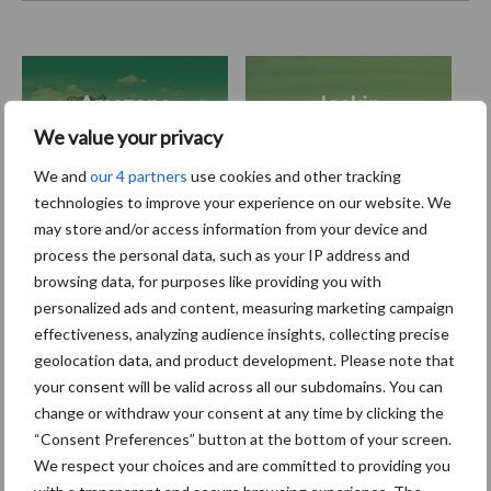
Amazone
Joskin
We value your privacy
We and
our 4 partners
use cookies and other tracking
technologies to improve your experience on our website. We
may store and/or access information from your device and
Toon meer
process the personal data, such as your IP address and
browsing data, for purposes like providing you with
personalized ads and content, measuring marketing campaign
Primaire
effectiveness, analyzing audience insights, collecting precise
Recent nieuws
Partner nieuws
geolocation data, and product development. Please note that
Sidebar
your consent will be valid across all our subdomains. You can
6 aug
"Hoge verwachtingen van schijven
change or withdraw your consent at any time by clicking the
voor kouters"
“Consent Preferences” button at the bottom of your screen.
We respect your choices and are committed to providing you