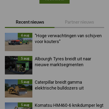
Primaire
Recent nieuws
Partner nieuws
Sidebar
6 aug
"Hoge verwachtingen van schijven
voor kouters"
5 aug
Albourgh Tyres breidt uit naar
nieuwe marktsegmenten
5 aug
Caterpillar breidt gamma
elektrische bulldozers uit
5 aug
Komatsu HM460-6 knikdumper legt