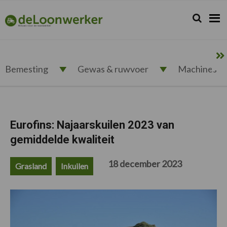
Spring
Door
Spring
Spring
naar
naar
naar
naar
Zoeken...
Zoek
deloonwerker.nl
de
de
de
de
hoofdnavigatie
hoofd
eerste
voettekst
inhoud
sidebar
Bemesting
Gewas & ruwvoer
Machines
Eurofins: Najaarskuilen 2023 van
gemiddelde kwaliteit
18 december 2023
Grasland
Inkuilen