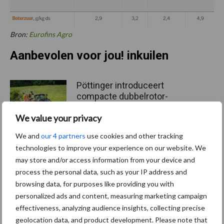
Bron:
Eurofins Agro
Aanbevolen voor jou! inkuilen
Pöttinger introduceert
compacte dubbelrotor-
zwadhark in de hef
We value your privacy
We and
our 4 partners
use cookies and other tracking
technologies to improve your experience on our website. We
Kwaliteit was al goed,
may store and/or access information from your device and
nieuwe serie verbetert die
process the personal data, such as your IP address and
nog
browsing data, for purposes like providing you with
personalized ads and content, measuring marketing campaign
effectiveness, analyzing audience insights, collecting precise
Aandachtspunten bij persen
geolocation data, and product development. Please note that