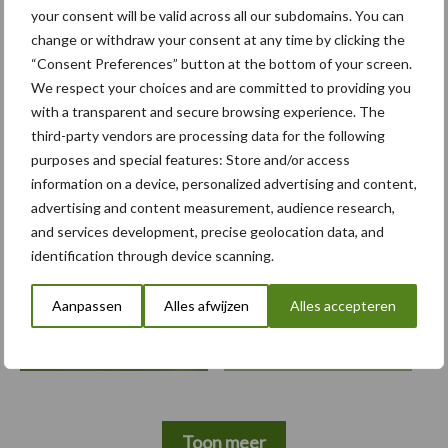
en wikkelen
your consent will be valid across all our subdomains. You can
change or withdraw your consent at any time by clicking the
“Consent Preferences” button at the bottom of your screen.
We respect your choices and are committed to providing you
with a transparent and secure browsing experience. The
third-party vendors are processing data for the following
Themapagina's
purposes and special features: Store and/or access
information on a device, personalized advertising and content,
Bemesting
Gewas & ruwvoer
Loonwerk activ
advertising and content measurement, audience research,
and services development, precise geolocation data, and
identification through device scanning.
Beregening /
Aanpassen
Alles afwijzen
Alles accepteren
Hakselen
Irrigatie
Toon meer