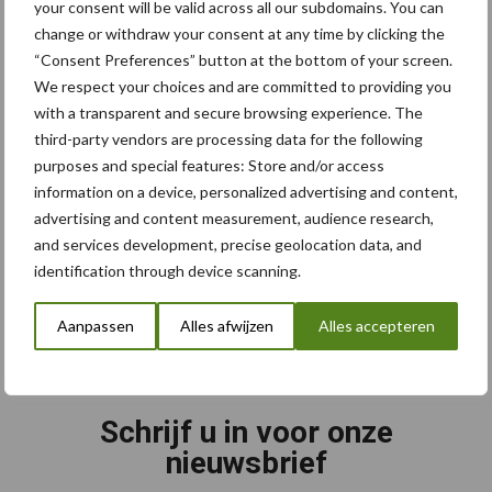
your consent will be valid across all our subdomains. You can
Footer
change or withdraw your consent at any time by clicking the
Onze brandpartners
“Consent Preferences” button at the bottom of your screen.
We respect your choices and are committed to providing you
with a transparent and secure browsing experience. The
third-party vendors are processing data for the following
purposes and special features: Store and/or access
information on a device, personalized advertising and content,
advertising and content measurement, audience research,
and services development, precise geolocation data, and
identification through device scanning.
Aanpassen
Alles afwijzen
Alles accepteren
Schrijf u in voor onze
nieuwsbrief