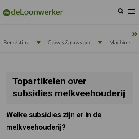
Spring
Door
Spring
naar
naar
naar
Zoeken...
Zoek
deloonwerker.nl
de
de
de
hoofdnavigatie
hoofd
voettekst
inhoud
Bemesting
Gewas & ruwvoer
Machines
Topartikelen over
subsidies melkveehouderij
Welke subsidies zijn er in de
melkveehouderij?