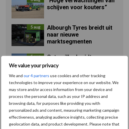
“Hoge verwachtingen van
schijven voor kouters”
Albourgh Tyres breidt uit
5 aug
naar nieuwe
marktsegmenten
Caterpillar breidt gamma
5 aug
elektrische bulldozers uit
We value your privacy
We and
our 4 partners
use cookies and other tracking
technologies to improve your experience on our website. We
may store and/or access information from your device and
Toon meer
process the personal data, such as your IP address and
browsing data, for purposes like providing you with
personalized ads and content, measuring marketing campaign
effectiveness, analyzing audience insights, collecting precise
geolocation data, and product development. Please note that