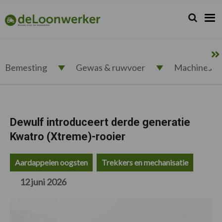
Spring
Door
Spring
Spring
naar
naar
naar
naar
Zoeken...
Zoek
deloonwerker.nl
de
de
de
de
hoofdnavigatie
hoofd
eerste
voettekst
inhoud
sidebar
Bemesting
Gewas & ruwvoer
Machines
Dewulf introduceert derde generatie
Kwatro (Xtreme)-rooier
Aardappelen oogsten
Trekkers en mechanisatie
12 juni 2026