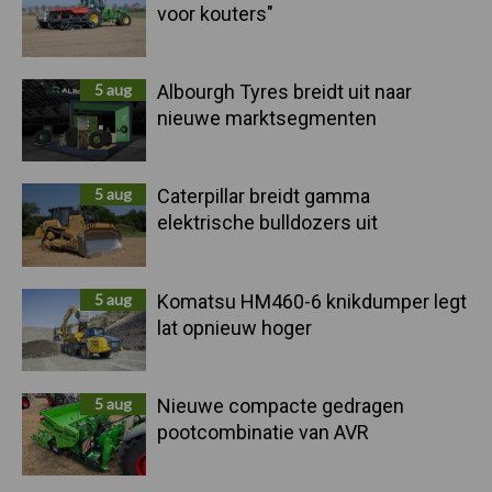
voor kouters"
5 aug
Albourgh Tyres breidt uit naar
nieuwe marktsegmenten
5 aug
Caterpillar breidt gamma
elektrische bulldozers uit
5 aug
Komatsu HM460-6 knikdumper legt
lat opnieuw hoger
5 aug
Nieuwe compacte gedragen
pootcombinatie van AVR