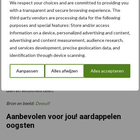
We respect your choices and are committed to providing you
Naast de vernieuwingen blijven diverse kenmerken van eerdere
with a transparent and secure browsing experience. The
generaties behouden. Volgens Dewulf zorgen het frontale
third-party vendors are processing data for the following
rooiconcept, de 90 centimeter brede rupsen en het centrale
purposes and special features: Store and/or access
achterwiel voor een lage bodemdruk en stabiele prestaties onder
information on a device, personalized advertising and content,
verschillende omstandigheden. Ook blijft de volledige breedte
advertising and content measurement, audience research,
van de zeefweg behouden, wat de kans op verstoppingen moet
and services development, precise geolocation data, and
beperken.
identification through device scanning.
Daarnaast kunnen verschillende rooikits worden toegepast.
Aanpassen
Alles afwijzen
Alles accepteren
Daardoor is de machine volgens de fabrikant geschikt voor
meerdere gewassen, waaronder aardappelen, industriewortelen,
uien en witloofwortelen.
Bron en beeld:
Dewulf
Aanbevolen voor jou! aardappelen
oogsten