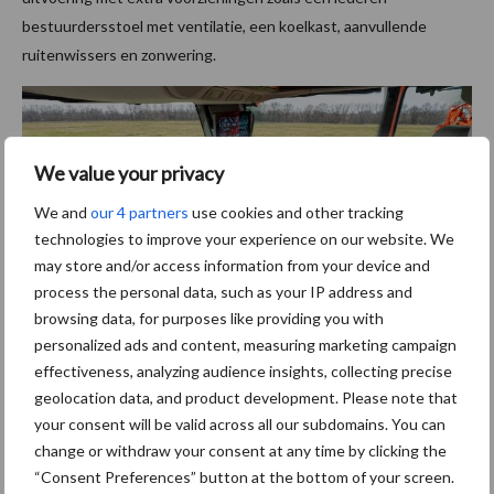
bestuurdersstoel met ventilatie, een koelkast, aanvullende
ruitenwissers en zonwering.
We value your privacy
We and
our 4 partners
use cookies and other tracking
technologies to improve your experience on our website. We
may store and/or access information from your device and
process the personal data, such as your IP address and
browsing data, for purposes like providing you with
personalized ads and content, measuring marketing campaign
effectiveness, analyzing audience insights, collecting precise
geolocation data, and product development. Please note that
Bestaande technologieën blijven
your consent will be valid across all our subdomains. You can
behouden
change or withdraw your consent at any time by clicking the
“Consent Preferences” button at the bottom of your screen.