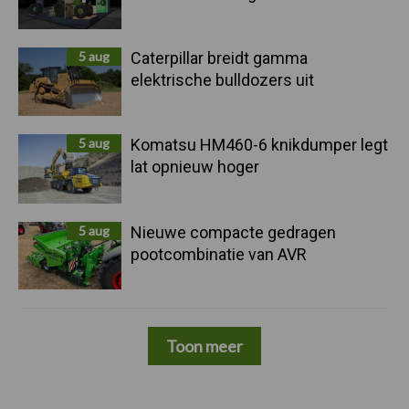
5 aug
Caterpillar breidt gamma
elektrische bulldozers uit
5 aug
Komatsu HM460-6 knikdumper legt
lat opnieuw hoger
5 aug
Nieuwe compacte gedragen
pootcombinatie van AVR
Toon meer