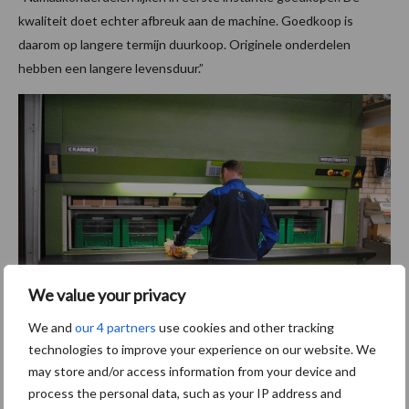
kwaliteit doet echter afbreuk aan de machine. Goedkoop is
daarom op langere termijn duurkoop. Originele onderdelen
hebben een langere levensduur.”
We value your privacy
We and
our 4 partners
use cookies and other tracking
technologies to improve your experience on our website. We
Twentrac heeft een uitgebreid magazijn aangelegd.
may store and/or access information from your device and
Specialismes van Twentrac
process the personal data, such as your IP address and