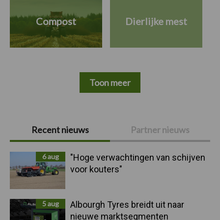
Compost
Dierlijke mest
Toon meer
Primaire
Recent nieuws
Partner nieuws
Sidebar
6 aug
"Hoge verwachtingen van schijven
voor kouters"
5 aug
Albourgh Tyres breidt uit naar
nieuwe marktsegmenten