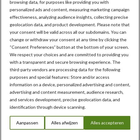
browsing data, for purposes like providing you with
Het onderhoud aan hakselaars vraagt weer om een andere
personalized ads and content, measuring marketing campaign
aanpak. Twentrac heeft meer dan honderd hakselaars in vast
effectiveness, analyzing audience insights, collecting precise
onderhoud. Omdat de machines in de meeste gevallen twee keer
geolocation data, and product development. Please note that
your consent will be valid across all our subdomains. You can
per seizoen worden omgebouwd, van gras naar mais en van mais
change or withdraw your consent at any time by clicking the
naar gras, wordt er meteen ook een reguliere onderhoudsbeurt
“Consent Preferences” button at the bottom of your screen.
aan gekoppeld. Hierbij worden lagers en slijtdelen gecontroleerd
We respect your choices and are committed to providing you
en indien nodig vervangen. “Onderhoud aan een hakselaar is wel
with a transparent and secure browsing experience. The
een andere tak van sport. De afstelling van de gewasstroom is
third-party vendors are processing data for the following
belangrijk.”
purposes and special features: Store and/or access
information on a device, personalized advertising and content,
advertising and content measurement, audience research,
and services development, precise geolocation data, and
identification through device scanning.
Aanpassen
Alles afwijzen
Alles accepteren