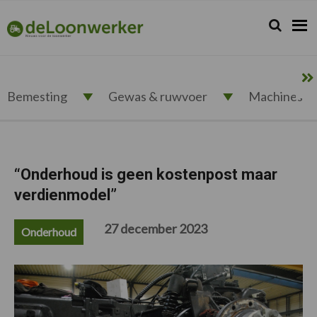
Spring
Door
Spring
Spring
naar
naar
naar
naar
Zoeken...
Zoek
deloonwerker.nl
de
de
de
de
hoofdnavigatie
hoofd
eerste
voettekst
inhoud
sidebar
Bemesting
Gewas & ruwvoer
Machines
“Onderhoud is geen kostenpost maar
verdienmodel”
27 december 2023
Onderhoud