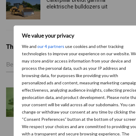
elektrische bulldozers uit
We value your privacy
Themapagina's
We and
our 4 partners
use cookies and other tracking
technologies to improve your experience on our website. W
may store and/or access information from your device and
Bemesting
Gewas & ruwvoer
Loonwerk activ
process the personal data, such as your IP address and
browsing data, for purposes like providing you with
personalized ads and content, measuring marketing campai
effectiveness, analyzing audience insights, collecting precis
geolocation data, and product development. Please note th
Case-IH
CLAAS
your consent will be valid across all our subdomains. You can
change or withdraw your consent at any time by clicking the
“Consent Preferences” button at the bottom of your screen
We respect your choices and are committed to providing yo
with a transparent and secure browsing experience. The