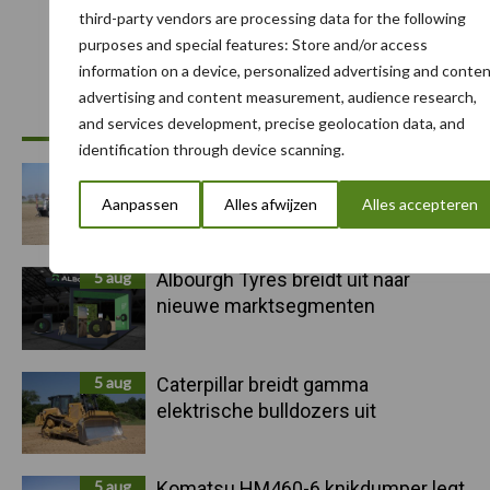
Toon meer
third-party vendors are processing data for the following
purposes and special features: Store and/or access
information on a device, personalized advertising and conten
Primaire
advertising and content measurement, audience research,
Recent nieuws
Partner nieuws
and services development, precise geolocation data, and
Sidebar
identification through device scanning.
6 aug
"Hoge verwachtingen van schijven
voor kouters"
Aanpassen
Alles afwijzen
Alles accepteren
5 aug
Albourgh Tyres breidt uit naar
nieuwe marktsegmenten
5 aug
Caterpillar breidt gamma
elektrische bulldozers uit
5 aug
Komatsu HM460-6 knikdumper legt