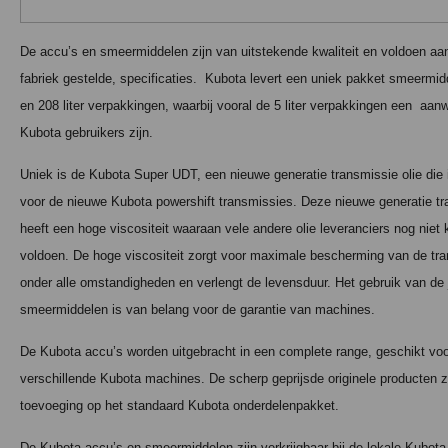
De accu’s en smeermiddelen zijn van uitstekende kwaliteit en voldoen aan
fabriek gestelde, specificaties.
Kubota levert een uniek pakket smeermidd
en 208 liter verpakkingen, waarbij vooral de 5 liter verpakkingen een
aanw
Kubota gebruikers zijn.
Uniek is de Kubota Super UDT, een nieuwe generatie transmissie olie die 
voor de nieuwe Kubota powershift transmissies. Deze nieuwe generatie tr
heeft een hoge viscositeit waaraan vele andere olie leveranciers nog niet
voldoen. De hoge viscositeit zorgt voor maximale bescherming van de tr
onder alle omstandigheden en verlengt de levensduur. Het gebruik van de 
smeermiddelen is van belang voor de garantie van machines.
De Kubota accu’s worden uitgebracht in een complete range, geschikt voo
verschillende Kubota machines. De scherp geprijsde originele producten z
toevoeging op het standaard Kubota onderdelenpakket.
De Kubota accu’s en smeermiddelen zijn verkrijgbaar bij de lokale Kubota