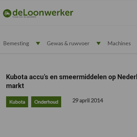
Spring
Door
Spring
Spring
naar
naar
naar
naar
deloonwerker.nl
de
de
de
de
hoofdnavigatie
hoofd
eerste
voettekst
inhoud
sidebar
Bemesting
Gewas & ruwvoer
Machines
Kubota accu’s en smeermiddelen op Neder
markt
29 april 2014
Kubota
Onderhoud