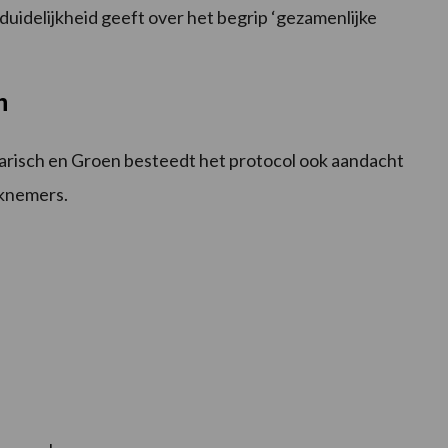
idelijkheid geeft over het begrip ‘gezamenlijke
n
risch en Groen besteedt het protocol ook aandacht
rknemers.