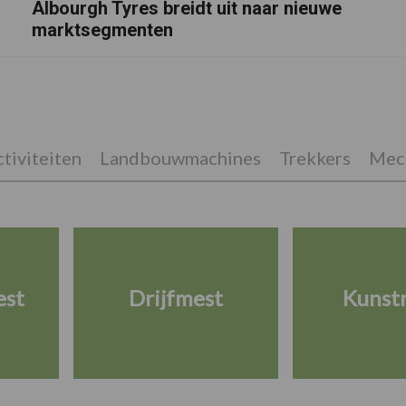
Albourgh Tyres breidt uit naar nieuwe
marktsegmenten
tiviteiten
Landbouwmachines
Trekkers
Mech
est
Drijfmest
Kunst