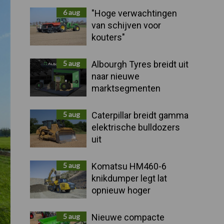
Sidebar
6 aug
"Hoge verwachtingen
van schijven voor
kouters"
5 aug
Albourgh Tyres breidt uit
naar nieuwe
marktsegmenten
5 aug
Caterpillar breidt gamma
elektrische bulldozers
uit
5 aug
Komatsu HM460-6
knikdumper legt lat
opnieuw hoger
5 aug
Nieuwe compacte