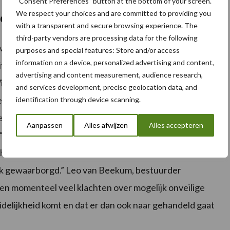
“Consent Preferences” button at the bottom of your screen.
We respect your choices and are committed to providing you
men
with a transparent and secure browsing experience. The
third-party vendors are processing data for the following
ordt het belang van het protocol onderschreven.
purposes and special features: Store and/or access
information on a device, personalized advertising and content,
iteit. We zijn blij dat we als werkgevers en werknemers
advertising and content measurement, audience research,
 Wim van den Boomen, portefeuillehouder Goed
and services development, precise geolocation data, and
ns de Taskforce Arbeid van LTO Nederland. Ook de
identification through device scanning.
et protocol. Jeroen Warnaar, bestuurder Land- en
Aanpassen
Alles afwijzen
Alles accepteren
“Waar dat kan, moeten we de problemen bij de bron
ht niet anders kan. Dan blijft de gezondheid van
k gewaarborgd.” Leo van Beekum, bestuurder
jgen momenteel veel klachten over mogelijk onveilige
uidelijkheid komt en dat er dan ook naar gehandeld gaat