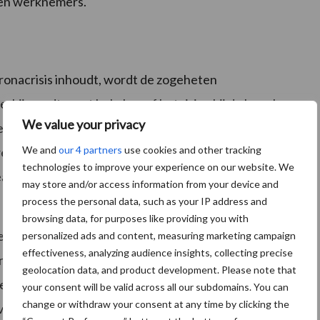
 en werknemers.
oronacrisis inhoudt, wordt de zogeheten
rbij wordt eerst bekeken of het risico bij de bron kan
We value your privacy
 maatregelen genomen. . De maatregelen in dit
We and
our 4 partners
use cookies and other tracking
regelen van een hoger niveau moeten de voorkeur
technologies to improve your experience on our website. We
u. Een maatregel van een lager niveau is alleen
may store and/or access information from your device and
process the personal data, such as your IP address and
browsing data, for purposes like providing you with
eren uitzien. Een voorbeeld van veilig 1,5 meter uit
personalized ads and content, measuring marketing campaign
effectiveness, analyzing audience insights, collecting precise
n aan tafels die als de vlakken van een dambord tegen
geolocation data, and product development. Please note that
orteerband, waar medewerkers dicht op elkaar staan en
your consent will be valid across all our subdomains. You can
change or withdraw your consent at any time by clicking the
ijvoorbeeld door het plaatsen van tussenschotten.