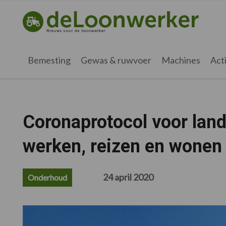
Spring
Door
Spring
Spring
naar
naar
naar
naar
deloonwerker.nl
de
de
de
de
hoofdnavigatie
hoofd
eerste
voettekst
inhoud
sidebar
Bemesting
Gewas & ruwvoer
Machines
Acti
Coronaprotocol voor land-
werken, reizen en wonen 
24 april 2020
Onderhoud