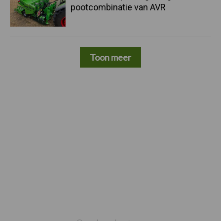
pootcombinatie van AVR
Toon meer
Footer