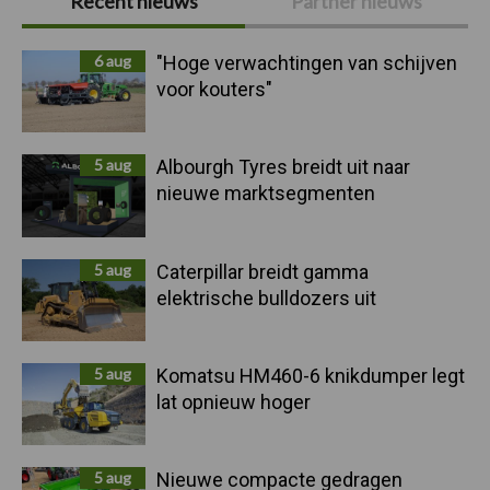
Recent nieuws
Partner nieuws
Sidebar
6 aug
"Hoge verwachtingen van schijven
voor kouters"
5 aug
Albourgh Tyres breidt uit naar
nieuwe marktsegmenten
5 aug
Caterpillar breidt gamma
elektrische bulldozers uit
5 aug
Komatsu HM460-6 knikdumper legt
lat opnieuw hoger
5 aug
Nieuwe compacte gedragen