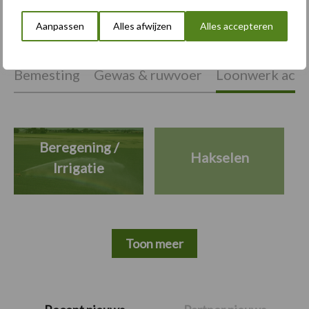
Aanpassen
Alles afwijzen
Alles accepteren
Themapagina's
Bemesting
Gewas & ruwvoer
Loonwerk activ
Beregening /
Hakselen
Irrigatie
Toon meer
Primaire