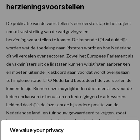
herzieningsvoorstellen
De publicatie van de voorstellen is een eerste stap in het traject
om tot vaststelling van de wetgevings- en
herzieningsvoorstellen te komen. De komende tijd zal duidelijk
worden wat de toedeling naar lidstaten wordt en hoe Nederland
dit wil verdelen over sectoren. Zowel het Europees Parlement als
de vakministers uit de lidstaten kunnen wijzigingen aanbrengen
en moeten uiteindelijk akkoord gaan voordat wordt overgegaan
tot implementatie. LTO Nederland bestudeert de voorstellen de
komende tijd. Binnen onze mogelijkheden doet men alles voor de
leden om kansen te benutten en bedreigingen te adresseren.
Leidend daarbij is de inzet om de bijzondere positie van de
Nederlandse land- en tuinbouw gewaardeerd te krijgen, zodat
boeren en tuinders onderdeel van de oplossing kunnen zijn.
We value your privacy
Bron:
LTO Nederland