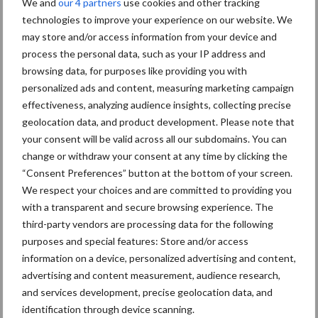
We and
our 4 partners
use cookies and other tracking
Aanbevolen voor jou! management
technologies to improve your experience on our website. We
may store and/or access information from your device and
process the personal data, such as your IP address and
“Inzicht is nog maar het
browsing data, for purposes like providing you with
begin”
personalized ads and content, measuring marketing campaign
effectiveness, analyzing audience insights, collecting precise
geolocation data, and product development. Please note that
your consent will be valid across all our subdomains. You can
Stilstand voorkomen met
change or withdraw your consent at any time by clicking the
slijtvaste lagen
“Consent Preferences” button at the bottom of your screen.
We respect your choices and are committed to providing you
with a transparent and secure browsing experience. The
third-party vendors are processing data for the following
purposes and special features: Store and/or access
Carré rondt herstructurering
information on a device, personalized advertising and content,
af en kijkt weer vooruit
advertising and content measurement, audience research,
and services development, precise geolocation data, and
identification through device scanning.