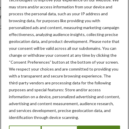
may store and/or access information from your device and
es bestaan. Daarnaast moeten de turbines
process the personal data, such as your IP address and
2
 of kleiner. Er is € 66 per m
rotoroppervlakte aan te
browsing data, for purposes like providing you with
2.-turbine uitkomen op bijna € 9.000.
personalized ads and content, measuring marketing campaign
effectiveness, analyzing audience insights, collecting precise
geolocation data, and product development. Please note that
your consent will be valid across all our subdomains. You can
change or withdraw your consent at any time by clicking the
“Consent Preferences” button at the bottom of your screen.
We respect your choices and are committed to providing you
with a transparent and secure browsing experience. The
third-party vendors are processing data for the following
purposes and special features: Store and/or access
information on a device, personalized advertising and content,
advertising and content measurement, audience research,
and services development, precise geolocation data, and
identification through device scanning.