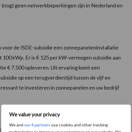
or (nog) geen netwerkbeperkingen zijn in Nederland en
 voor de ISDE-subsidie een zonnepaneleninstallatie
 100 kWp. Er is € 125 per kW-vermogen subsidie aan
tie € 7.500 opleveren. Uit ervaring komt een
ubsidie op een terugverdientijd tussen de vijf en
eressant te investeren in zonnepanelen en uw bedrijf
We value your privacy
We and
our 4 partners
use cookies and other tracking
2
2
ij een rotoroppervlakte tussen de 50 m
en 500 m
.
technologies to improve your experience on our website. We