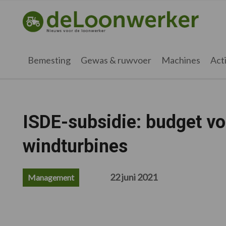
Spring
Door
Spring
Spring
naar
naar
naar
naar
deloonwerker.nl
de
de
de
de
hoofdnavigatie
hoofd
eerste
voettekst
inhoud
sidebar
Bemesting
Gewas & ruwvoer
Machines
Acti
ISDE-subsidie: budget vo
windturbines
22 juni 2021
Management