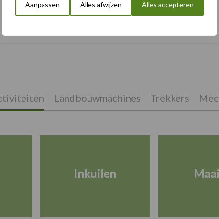
Aanpassen
Alles afwijzen
Alles accepteren
Stilstand voorkomen met slijtvaste lagen
tiviteiten
Landbouwmachines
Trekkers
Mech
n
Inkuilen
Maa