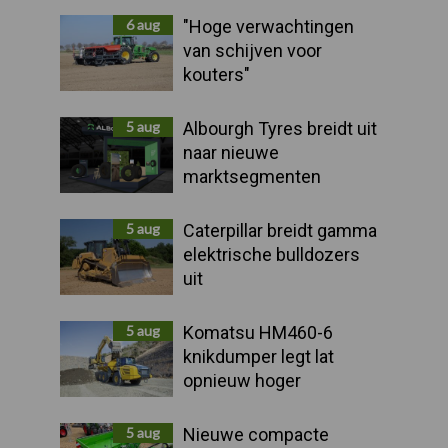
Sidebar
6 aug
"Hoge verwachtingen
van schijven voor
kouters"
5 aug
Albourgh Tyres breidt uit
naar nieuwe
marktsegmenten
5 aug
Caterpillar breidt gamma
elektrische bulldozers
uit
5 aug
Komatsu HM460-6
knikdumper legt lat
opnieuw hoger
5 aug
Nieuwe compacte