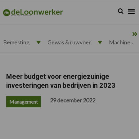
Spring
Door
Spring
Spring
naar
naar
naar
naar
Zoeken...
Zoek
deloonwerker.nl
de
de
de
de
hoofdnavigatie
hoofd
eerste
voettekst
inhoud
sidebar
Bemesting
Gewas & ruwvoer
Machines
Meer budget voor energiezuinige
investeringen van bedrijven in 2023
29 december 2022
Management