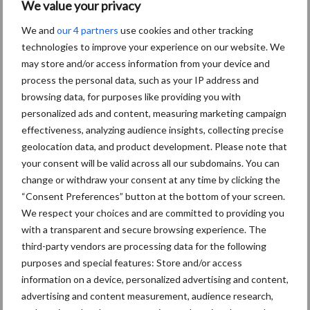
We value your privacy
We and
our 4 partners
use cookies and other tracking
technologies to improve your experience on our website. We
may store and/or access information from your device and
process the personal data, such as your IP address and
Themapagina's
browsing data, for purposes like providing you with
personalized ads and content, measuring marketing campaign
Bemesting
Gewas & ruwvoer
Loonwerk activ
effectiveness, analyzing audience insights, collecting precise
geolocation data, and product development. Please note that
your consent will be valid across all our subdomains. You can
change or withdraw your consent at any time by clicking the
“Consent Preferences” button at the bottom of your screen.
Beregening /
Hakselen
We respect your choices and are committed to providing you
Irrigatie
with a transparent and secure browsing experience. The
third-party vendors are processing data for the following
purposes and special features: Store and/or access
information on a device, personalized advertising and content,
advertising and content measurement, audience research,
Toon meer