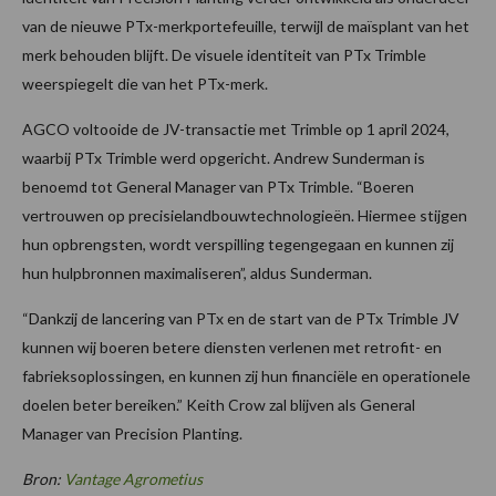
van de nieuwe PTx-merkportefeuille, terwijl de maïsplant van het
merk behouden blijft. De visuele identiteit van PTx Trimble
weerspiegelt die van het PTx-merk.
AGCO voltooide de JV-transactie met Trimble op 1 april 2024,
waarbij PTx Trimble werd opgericht. Andrew Sunderman is
benoemd tot General Manager van PTx Trimble. “Boeren
vertrouwen op precisielandbouwtechnologieën. Hiermee stijgen
hun opbrengsten, wordt verspilling tegengegaan en kunnen zij
hun hulpbronnen maximaliseren”, aldus Sunderman.
“Dankzij de lancering van PTx en de start van de PTx Trimble JV
kunnen wij boeren betere diensten verlenen met retrofit- en
fabrieksoplossingen, en kunnen zij hun financiële en operationele
doelen beter bereiken.” Keith Crow zal blijven als General
Manager van Precision Planting.
Bron:
Vantage Agrometius