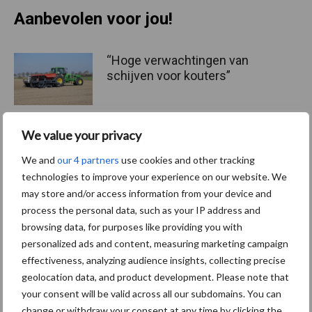
Aanbevolen voor jou!
“Hoge verwachtingen van
schijven voor kouters”
We value your privacy
Albourgh Tyres breidt uit
We and
our 4 partners
use cookies and other tracking
naar nieuwe
technologies to improve your experience on our website. We
marktsegmenten
may store and/or access information from your device and
process the personal data, such as your IP address and
browsing data, for purposes like providing you with
Caterpillar breidt gamma
personalized ads and content, measuring marketing campaign
elektrische bulldozers uit
effectiveness, analyzing audience insights, collecting precise
geolocation data, and product development. Please note that
your consent will be valid across all our subdomains. You can
change or withdraw your consent at any time by clicking the