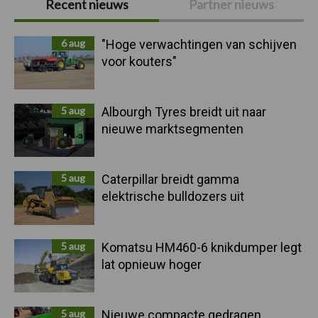
Recent nieuws
Partner nieuws
Sidebar
6 aug
"Hoge verwachtingen van schijven
voor kouters"
5 aug
Albourgh Tyres breidt uit naar
nieuwe marktsegmenten
5 aug
Caterpillar breidt gamma
elektrische bulldozers uit
5 aug
Komatsu HM460-6 knikdumper legt
lat opnieuw hoger
5 aug
Nieuwe compacte gedragen