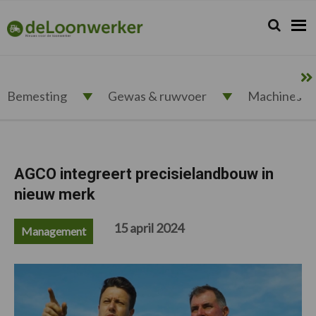
Spring
Door
Spring
Spring
naar
naar
naar
naar
Zoeken...
Zoek
deloonwerker.nl
de
de
de
de
hoofdnavigatie
hoofd
eerste
voettekst
inhoud
sidebar
Bemesting
Gewas & ruwvoer
Machines
AGCO integreert precisielandbouw in
nieuw merk
15 april 2024
Management