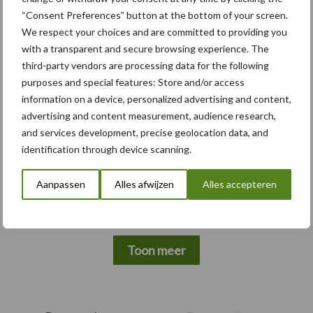
“Consent Preferences” button at the bottom of your screen.
We respect your choices and are committed to providing you
Themapagina's
with a transparent and secure browsing experience. The
third-party vendors are processing data for the following
Bemesting
Gewas & ruwvoer
Loonwerk activ
purposes and special features: Store and/or access
information on a device, personalized advertising and content,
advertising and content measurement, audience research,
and services development, precise geolocation data, and
identification through device scanning.
Beregening /
Hakselen
Irrigatie
Aanpassen
Alles afwijzen
Alles accepteren
Toon meer
Primaire