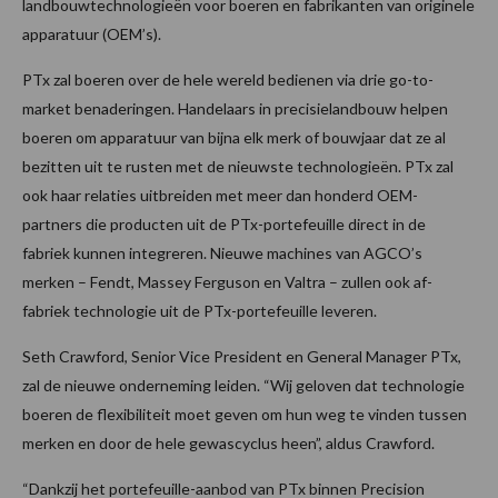
landbouwtechnologieën voor boeren en fabrikanten van originele
apparatuur (OEM’s).
PTx zal boeren over de hele wereld bedienen via drie go-to-
market benaderingen. Handelaars in precisielandbouw helpen
boeren om apparatuur van bijna elk merk of bouwjaar dat ze al
bezitten uit te rusten met de nieuwste technologieën. PTx zal
ook haar relaties uitbreiden met meer dan honderd OEM-
partners die producten uit de PTx-portefeuille direct in de
fabriek kunnen integreren. Nieuwe machines van AGCO’s
merken – Fendt, Massey Ferguson en Valtra – zullen ook af-
fabriek technologie uit de PTx-portefeuille leveren.
Seth Crawford, Senior Vice President en General Manager PTx,
zal de nieuwe onderneming leiden. “Wij geloven dat technologie
boeren de flexibiliteit moet geven om hun weg te vinden tussen
merken en door de hele gewascyclus heen”, aldus Crawford.
“Dankzij het portefeuille-aanbod van PTx binnen Precision