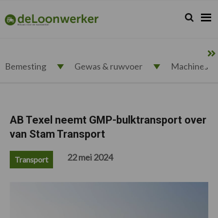
Spring
Door
Spring
Spring
naar
naar
naar
naar
Zoeken...
Zoek
deloonwerker.nl
de
de
de
de
hoofdnavigatie
hoofd
eerste
voettekst
inhoud
sidebar
Bemesting
Gewas & ruwvoer
Machines
AB Texel neemt GMP-bulktransport over
van Stam Transport
22 mei 2024
Transport