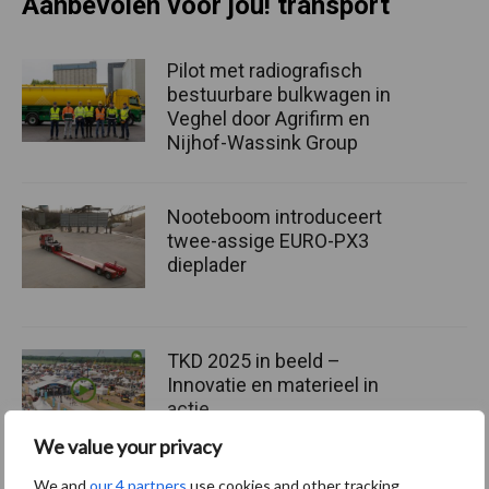
Aanbevolen voor jou! transport
Pilot met radiografisch
bestuurbare bulkwagen in
Veghel door Agrifirm en
Nijhof-Wassink Group
Nooteboom introduceert
twee-assige EURO-PX3
dieplader
TKD 2025 in beeld –
Innovatie en materieel in
actie
We value your privacy
We and
our 4 partners
use cookies and other tracking