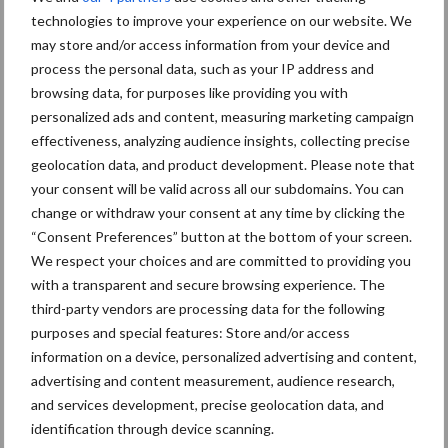
technologies to improve your experience on our website. We
Themapagina's
may store and/or access information from your device and
process the personal data, such as your IP address and
Bemesting
Gewas & ruwvoer
Loonwerk activ
browsing data, for purposes like providing you with
personalized ads and content, measuring marketing campaign
effectiveness, analyzing audience insights, collecting precise
geolocation data, and product development. Please note that
your consent will be valid across all our subdomains. You can
Beregening /
Hakselen
change or withdraw your consent at any time by clicking the
Irrigatie
“Consent Preferences” button at the bottom of your screen.
We respect your choices and are committed to providing you
with a transparent and secure browsing experience. The
third-party vendors are processing data for the following
purposes and special features: Store and/or access
Toon meer
information on a device, personalized advertising and content,
advertising and content measurement, audience research,
and services development, precise geolocation data, and
Primaire
identification through device scanning.
Recent nieuws
Partner nieuws