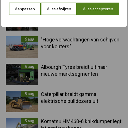
Sidebar
Aanpassen
Alles afwijzen
Alles accepteren
10 aug
Machines en werktuigen gewild
doelwit criminelen
6 aug
"Hoge verwachtingen van schijven
voor kouters"
5 aug
Albourgh Tyres breidt uit naar
nieuwe marktsegmenten
5 aug
Caterpillar breidt gamma
elektrische bulldozers uit
5 aug
Komatsu HM460-6 knikdumper legt