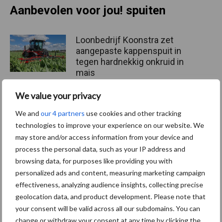
Aanbevolen voor jou! spuiten
Loonbedrijf Koonstra zet
aangepaste kappenspuit in
tegen hardnekkig onkruid in
mais
We value your privacy
Spraybar als oplossing voor
We and
our 4 partners
use cookies and other tracking
regelgeving en
technologies to improve your experience on our website. We
spuitkwaliteit
may store and/or access information from your device and
process the personal data, such as your IP address and
browsing data, for purposes like providing you with
John Deere vergroot
personalized ads and content, measuring marketing campaign
capaciteit 500R-veldspuiten
effectiveness, analyzing audience insights, collecting precise
met nieuw 6.000 liter model
geolocation data, and product development. Please note that
your consent will be valid across all our subdomains. You can
change or withdraw your consent at any time by clicking the