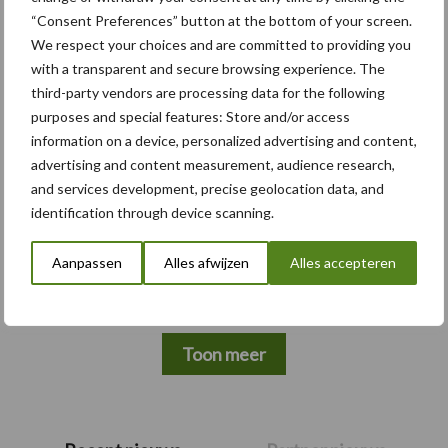
“Consent Preferences” button at the bottom of your screen.
We respect your choices and are committed to providing you
Themapagina's
with a transparent and secure browsing experience. The
third-party vendors are processing data for the following
Bemesting
Gewas & ruwvoer
Loonwerk activ
purposes and special features: Store and/or access
information on a device, personalized advertising and content,
advertising and content measurement, audience research,
and services development, precise geolocation data, and
Beregening /
identification through device scanning.
Hakselen
Irrigatie
Aanpassen
Alles afwijzen
Alles accepteren
Toon meer
Primaire