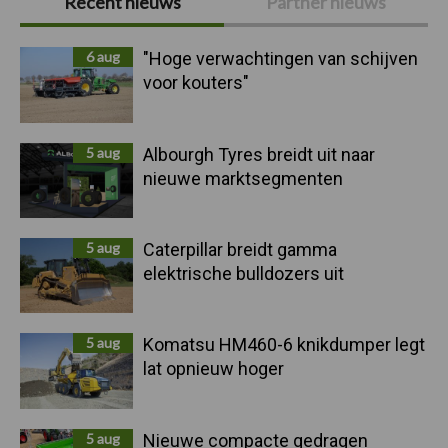
Recent nieuws
Partner nieuws
Sidebar
6 aug
"Hoge verwachtingen van schijven
voor kouters"
5 aug
Albourgh Tyres breidt uit naar
nieuwe marktsegmenten
5 aug
Caterpillar breidt gamma
elektrische bulldozers uit
5 aug
Komatsu HM460-6 knikdumper legt
lat opnieuw hoger
5 aug
Nieuwe compacte gedragen