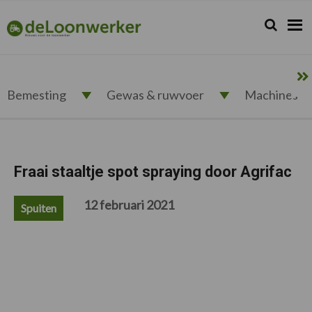
Spring
Door
Spring
Spring
naar
naar
naar
naar
Zoeken...
Zoek
deloonwerker.nl
de
de
de
de
hoofdnavigatie
hoofd
eerste
voettekst
inhoud
sidebar
Bemesting
Gewas & ruwvoer
Machines
Fraai staaltje spot spraying door Agrifac
12 februari 2021
Spuiten