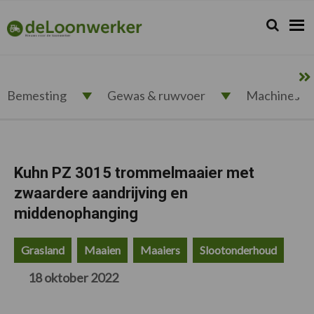
Spring
Door
Spring
Spring
naar
naar
naar
naar
Zoeken...
Zoek
deloonwerker.nl
de
de
de
de
hoofdnavigatie
hoofd
eerste
voettekst
inhoud
sidebar
Bemesting
Gewas & ruwvoer
Machines
Kuhn PZ 3015 trommelmaaier met
zwaardere aandrijving en
middenophanging
Grasland
Maaien
Maaiers
Slootonderhoud
18 oktober 2022