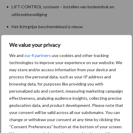
LIFT-CONTROL systeem – instellen van bodemdruk en
uitbreekbeveiliging
Het lichtgrijze beschermkleed is nieuw
Transportbreedte x hoogte: 2,50 x 3,60 meters met 0.5 meter
We value your privacy
bodemvrijheid
We and
our 4 partners
use cookies and other tracking
Transportpositie: verticaal hydraulisch opklappen tot 120°
technologies to improve your experience on our website. We
may store and/or access information from your device and
Optionele parkeersteunen voor wegzetten in verticale positie
process the personal data, such as your IP address and
De PZ 3015 wordt in 2023 geleverd. De bruto verkoopprijs
browsing data, for purposes like providing you with
wordt: €17.094,-
personalized ads and content, measuring marketing campaign
effectiveness, analyzing audience insights, collecting precise
Bron:
Reesink Agri
geolocation data, and product development. Please note that
your consent will be valid across all our subdomains. You can
Aanbevolen voor jou! maaiers
change or withdraw your consent at any time by clicking the
“Consent Preferences” button at the bottom of your screen.