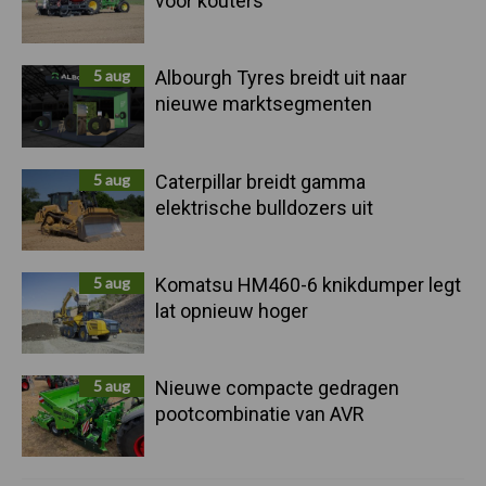
voor kouters"
5 aug
Albourgh Tyres breidt uit naar
nieuwe marktsegmenten
5 aug
Caterpillar breidt gamma
elektrische bulldozers uit
5 aug
Komatsu HM460-6 knikdumper legt
lat opnieuw hoger
5 aug
Nieuwe compacte gedragen
pootcombinatie van AVR