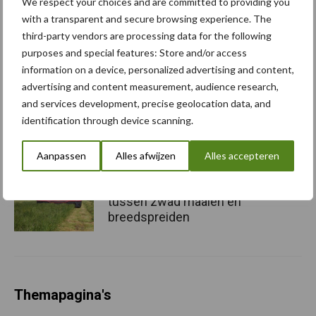
Krone EasyCut R 360 nu ook
We respect your choices and are committed to providing you
met transportvijzel
with a transparent and secure browsing experience. The
third-party vendors are processing data for the following
purposes and special features: Store and/or access
information on a device, personalized advertising and content,
advertising and content measurement, audience research,
Krone introduceert EasyCut
and services development, precise geolocation data, and
B 1250 CV Fold Collect
identification through device scanning.
Aanpassen
Alles afwijzen
Alles accepteren
Eenvoudig schakelen
tussen zwad maaien en
breedspreiden
Themapagina's