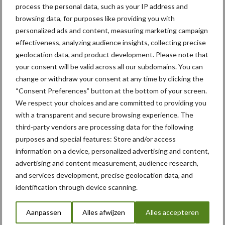
process the personal data, such as your IP address and
browsing data, for purposes like providing you with
personalized ads and content, measuring marketing campaign
Beregening /
effectiveness, analyzing audience insights, collecting precise
Hakselen
geolocation data, and product development. Please note that
Irrigatie
your consent will be valid across all our subdomains. You can
change or withdraw your consent at any time by clicking the
“Consent Preferences” button at the bottom of your screen.
We respect your choices and are committed to providing you
Toon meer
with a transparent and secure browsing experience. The
third-party vendors are processing data for the following
purposes and special features: Store and/or access
information on a device, personalized advertising and content,
Primaire
Recent nieuws
Partner nieuws
advertising and content measurement, audience research,
Sidebar
and services development, precise geolocation data, and
identification through device scanning.
6 aug
"Hoge verwachtingen van schijven
voor kouters"
Aanpassen
Alles afwijzen
Alles accepteren