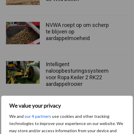
NVWA roept op om scherp
te blijven op
aardappelmoeheid
Intelligent
naloopbesturingssysteem
voor Ropa Keiler 2 RK22
aardappelrooier
We value your privacy
Themapagina's
We and
our 4 partners
use cookies and other tracking
technologies to improve your experience on our website. We
Bemesting
Gewas & ruwvoer
Loonwerk activ
may store and/or access information from your device and