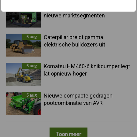
5 aug
Albourgh Tyres breidt uit naar
nieuwe marktsegmenten
5 aug
Caterpillar breidt gamma
elektrische bulldozers uit
5 aug
Komatsu HM460-6 knikdumper legt
lat opnieuw hoger
5 aug
Nieuwe compacte gedragen
pootcombinatie van AVR
Toon meer