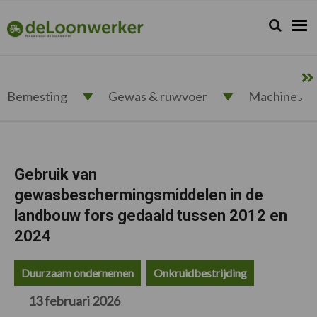
Spring
Door
Spring
Spring
naar
naar
naar
naar
Zoeken...
Zoek
deloonwerker.nl
de
de
de
de
hoofdnavigatie
hoofd
eerste
voettekst
inhoud
sidebar
Bemesting
Gewas & ruwvoer
Machines
Gebruik van
gewasbeschermingsmiddelen in de
landbouw fors gedaald tussen 2012 en
2024
Duurzaam ondernemen
Onkruidbestrijding
13 februari 2026