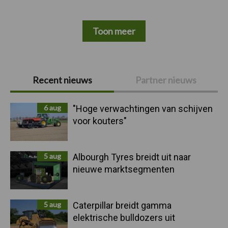
Toon meer
Primaire
Recent nieuws
Partner nieuws
Sidebar
6 aug
"Hoge verwachtingen van schijven
voor kouters"
5 aug
Albourgh Tyres breidt uit naar
nieuwe marktsegmenten
5 aug
Caterpillar breidt gamma
elektrische bulldozers uit