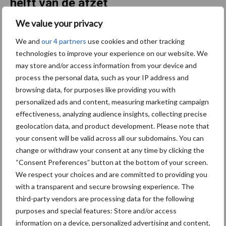
helft van de afzet
We value your privacy
Het totale geregistreerde gebruik lag in 2024 op 48 procent van
We and
our 4 partners
use cookies and other tracking
de gerapporteerd afzet van gewasbeschermingsmiddelen door
technologies to improve your experience on our website. We
de industrie. Al jaren schommelt dit percentage rond de 50
may store and/or access information from your device and
procent. Deels komt dit doordat niet voor alle gewassen het
process the personal data, such as your IP address and
gebruik wordt waargenomen in de CBS-enquêtes. Zo is voor de
browsing data, for purposes like providing you with
stof glyfosaat het percentage 17 procent. Men gebruikt
personalized ads and content, measuring marketing campaign
glyfosaat ook op grasland dat niet in de enquêtes is opgenomen.
effectiveness, analyzing audience insights, collecting precise
Voor stoffen die men vooral in de akker- en tuinbouw gebruikt,
geolocation data, and product development. Please note that
ligt het percentage hoger.
your consent will be valid across all our subdomains. You can
change or withdraw your consent at any time by clicking the
Milieubelasting door gebruik
“Consent Preferences” button at the bottom of your screen.
We respect your choices and are committed to providing you
gewasbeschermingsmiddelen
with a transparent and secure browsing experience. The
third-party vendors are processing data for the following
Het gewasbeschermingsmiddelenbeleid richt zich op het
purposes and special features: Store and/or access
verminderen van de milieubelasting door
information on a device, personalized advertising and content,